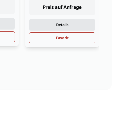
499,39
€
e
Details