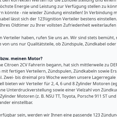
mit den korrekten Werten für die Zündverstellung und eine
hste Energie und Leistung zur Verfügung stellen zu können
 könnte - nie wieder Zündung einstellen! In Verbindung mi
lässt sich der 123\ignition Verteiler bestens einstellen. 
hres Oldtimer zu Ihrer vollsten Zufriedenheit weiterlaufen
on Verteiler haben, rufen Sie uns an. Wir sind stets bemüht
e von uns nur Qualitätsteile, ob Zündspule, Zündkabel oder
o bzw. meinen Motor?
ene Citroen 2CV Fahrerin begann, hat sich mittlerweile zu D
 mit fertigen Verteilern, Zündspulen, Zündkabeln sowie Ers
al. Zwei- bis dreimal pro Woche werden unsere Lagerregale 
ll bieten wir Verteiler für 2, 4, 6 und 8 Zylinder Motoren (
 Unterdruckverstellung sowie einer Vielzahl von Zündkurv
 Zylinder Motoren (z. B. NSU TT, Toyota, Porsche 911 ST un
nder einstellbar.
r verfügbar sein, werden wir Ihnen eine passende 123 Zünd