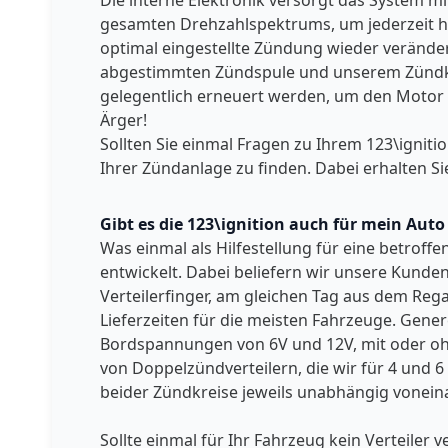
Die interne Elektronik versorgt das System 
gesamten Drehzahlspektrums, um jederzeit höc
optimal eingestellte Zündung wieder verändern
abgestimmten Zündspule und unserem Zündkabel 
gelegentlich erneuert werden, um den Motor I
Ärger!
Sollten Sie einmal Fragen zu Ihrem 123\igniti
Ihrer Zündanlage zu finden. Dabei erhalten Si
Gibt es die 123\ignition auch für mein Aut
Was einmal als Hilfestellung für eine betroff
entwickelt. Dabei beliefern wir unsere Kunden
Verteilerfinger, am gleichen Tag aus dem Reg
Lieferzeiten für die meisten Fahrzeuge. Genere
Bordspannungen von 6V und 12V, mit oder ohne
von Doppelzündverteilern, die wir für 4 und 6
beider Zündkreise jeweils unabhängig voneina
Sollte einmal für Ihr Fahrzeug kein Verteile