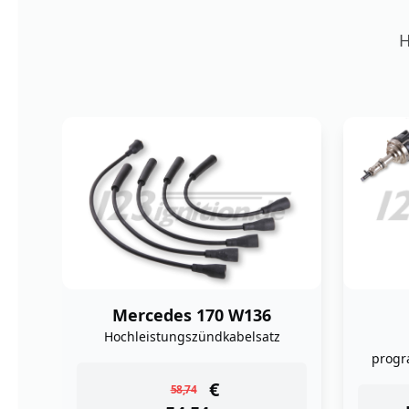
H
Rolls Royce
123\TUNE+ Bluetooth
programmierbarer Zündverteiler
progr