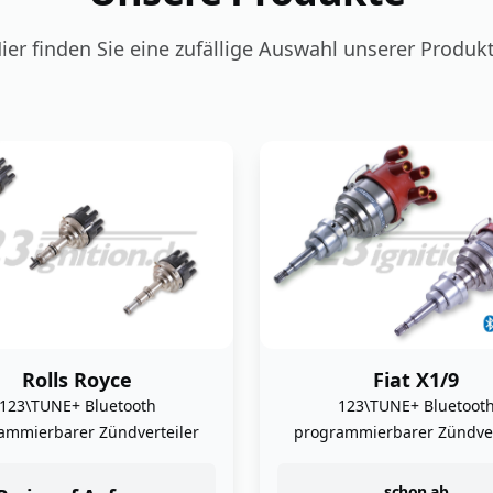
ier finden Sie eine zufällige Auswahl unserer Produk
Fiat X1/9
Alfa Romeo 6C 1500
2300 2500
123\TUNE+ Bluetooth
ammierbarer Zündverteiler
123\ignition elektronis
Zündverteiler
schon ab