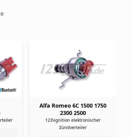
te
 1750
Opel Kadett Manta GT 1100
123\ignition elektronischer
cher
Zündverteiler
schon ab