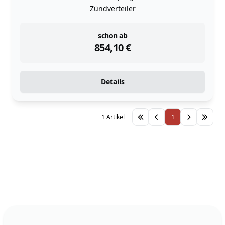
Zündverteiler
instock
schon ab
854,10
€
Details
1 Artikel
1