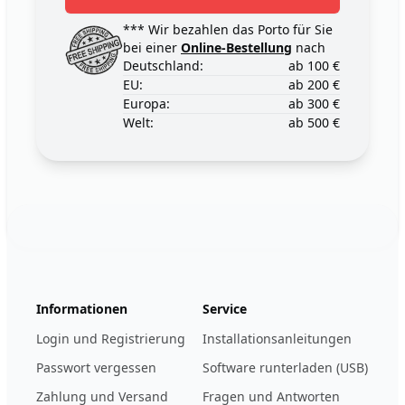
*** Wir bezahlen das Porto für Sie
bei einer
Online-Bestellung
nach
Deutschland:
ab 100 €
EU:
ab 200 €
Europa:
ab 300 €
Welt:
ab 500 €
Footer
123ignition.de
Informationen
Service
Login und Registrierung
Installationsanleitungen
Passwort vergessen
Software runterladen (USB)
Zahlung und Versand
Fragen und Antworten