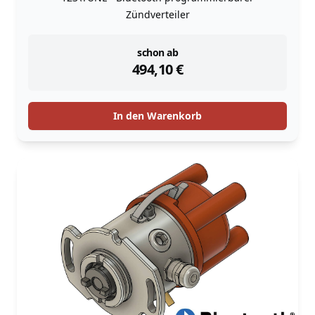
Zündverteiler
instock
schon ab
494,10
€
In den Warenkorb