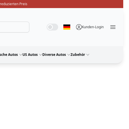
reduzierten Preis
Systemmodus
Dunkelmodus
Lichtmodus
Kunden-Login
Sprache auswählen
Menü ö
sche Autos
US Autos
Diverse Autos
Zubehör