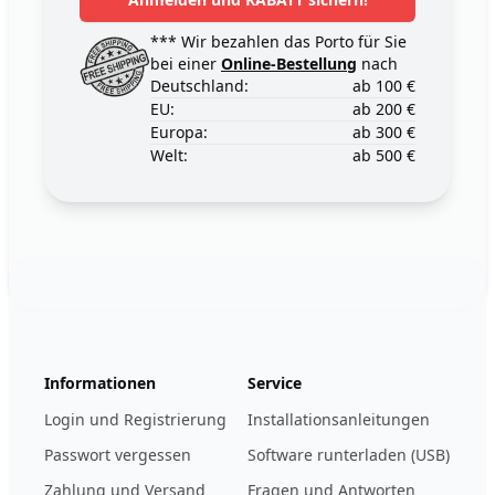
*** Wir bezahlen das Porto für Sie
bei einer
Online-Bestellung
nach
Deutschland:
ab 100 €
EU:
ab 200 €
Europa:
ab 300 €
Welt:
ab 500 €
Footer
123ignition.de
Informationen
Service
Login und Registrierung
Installationsanleitungen
Passwort vergessen
Software runterladen (USB)
Zahlung und Versand
Fragen und Antworten