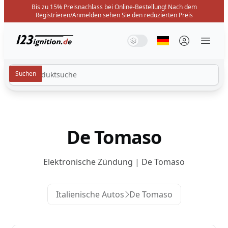
Bis zu 15% Preisnachlass bei Online-Bestellung! Nach dem
Registrieren/Anmelden sehen Sie den reduzierten Preis
123ignition.de
Systemmodus
Dunkelmodus
Lichtmodus
Sprache auswäh
Menü 
De Tomaso
Elektronische Zündung | De Tomaso
Italienische Autos
De Tomaso