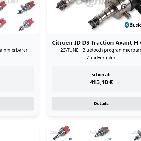
Citroen ID DS Traction Avant H
rammierbarer
123\TUNE+ Bluetooth programmierbar
Zündverteiler
instock
schon ab
413,10
€
Details