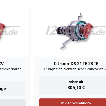
CV
Citroen DS 21 IE 23 IE
rammierbarer
123\ignition elektronischer Zündverteil
instock
schon ab
305,10
€
age
In den Warenkorb