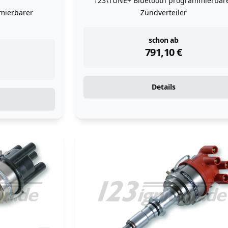
123\TUNE+ Bluetooth programmierbar
mierbarer
Zündverteiler
instock
schon ab
791,10
€
Details