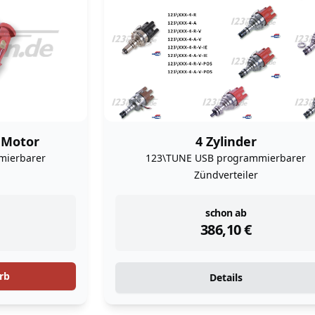
 Motor
4 Zylinder
mierbarer
123\TUNE USB programmierbarer
Zündverteiler
instock
schon ab
386,10
€
rb
Details