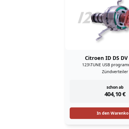
Citroen ID DS DV
123\TUNE USB program
Zündverteiler
instock
schon ab
404,10
€
In den Warenko