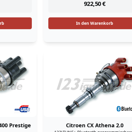
922,50
€
rb
In den Warenkorb
400 Prestige
Citroen CX Athena 2.0