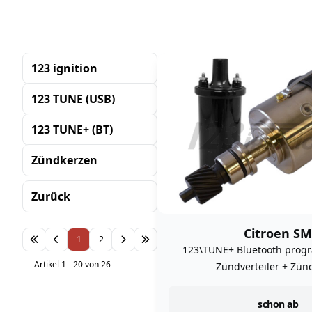
123 ignition
123 TUNE (USB)
123 TUNE+ (BT)
Zündkerzen
Zurück
Sortierung
Citroen SM
1
2
123\TUNE+ Bluetooth prog
Artikel 1 - 20 von 26
Zündverteiler + Zün
instock
schon ab