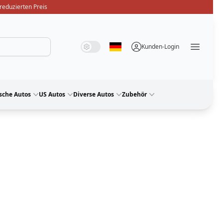
reduzierten Preis
Systemmodus
Dunkelmodus
Lichtmodus
Kunden-Login
Sprache auswählen
Menü ö
sche Autos
US Autos
Diverse Autos
Zubehör