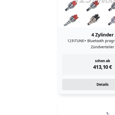
4 Zylinder
123\TUNE+ Bluetooth prog
Zündverteiler
instock
schon ab
413,10
€
Details