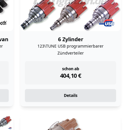
 van
6 Zylinder
er
123\TUNE USB programmierbarer
Zündverteiler
instock
schon ab
404,10
€
Details