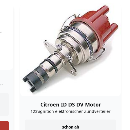
er
Citroen ID DS DV Motor
123\ignition elektronischer Zündverteiler
instock
schon ab