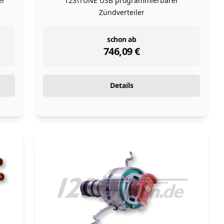
er
123\TUNE USB programmierbarer
Zündverteiler
instock
schon ab
746,09
€
Details