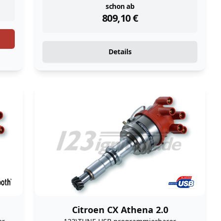
instock
schon ab
809,10
€
Details
Citroen CX Athena 2.0