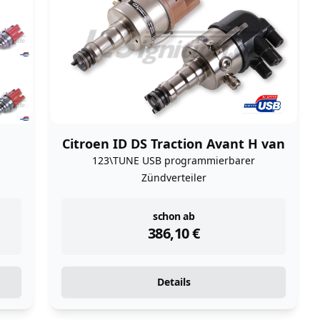
Citroen ID DS Traction Avant H van
123\TUNE USB programmierbarer
Zündverteiler
instock
schon ab
386,10
€
Details