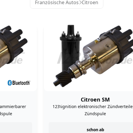
Französische Autos
Citroen
Citroen SM
rammierbarer
123\ignition elektronischer Zündverteile
dspule
Zündspule
instock
schon ab