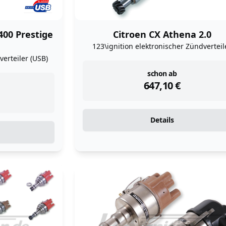
400 Prestige
Citroen CX Athena 2.0
123\ignition elektronischer Zündverteil
erteiler (USB)
instock
schon ab
647,10
€
Details