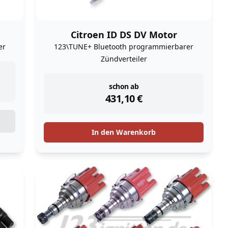
Citroen ID DS DV Motor
er
123\TUNE+ Bluetooth programmierbarer
Zündverteiler
instock
schon ab
431,10
€
In den Warenkorb