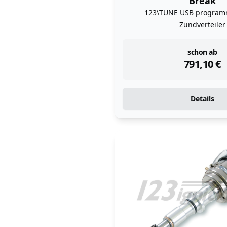
Break
123\TUNE USB program
Zündverteiler
instock
schon ab
791,10
€
Details