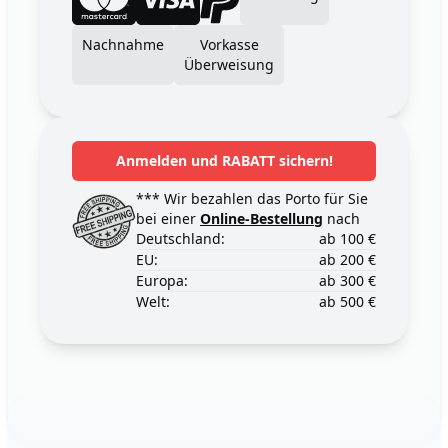
Nachnahme
Vorkasse
Überweisung
Anmelden und RABATT sichern!
*** Wir bezahlen das Porto für Sie
bei einer
Online-Bestellung
nach
Deutschland:
ab 100 €
EU:
ab 200 €
Europa:
ab 300 €
Welt:
ab 500 €
Footer
123ignition.de