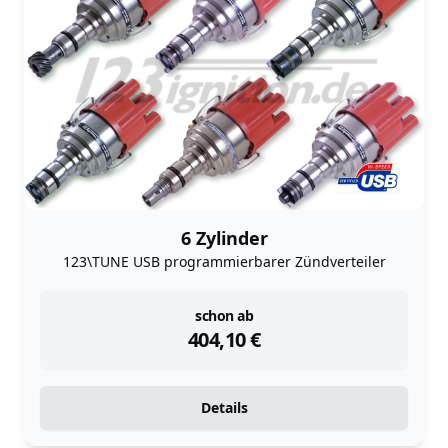
6 Zylinder
123\TUNE USB programmierbarer Zündverteiler
instock
schon ab
404,10
€
Details