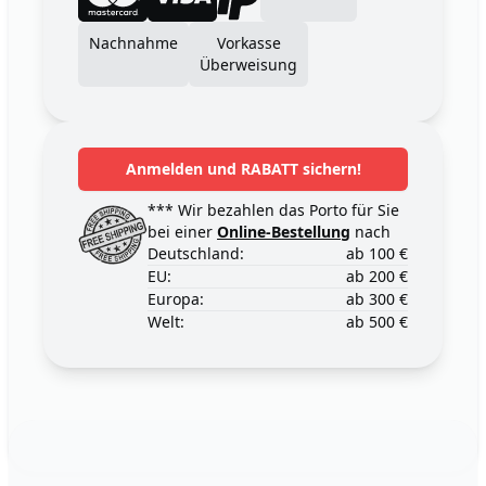
Nachnahme
Vorkasse
Überweisung
Anmelden und RABATT sichern!
*** Wir bezahlen das Porto für Sie
bei einer
Online-Bestellung
nach
Deutschland:
ab 100 €
EU:
ab 200 €
Europa:
ab 300 €
Welt:
ab 500 €
Footer
123ignition.de