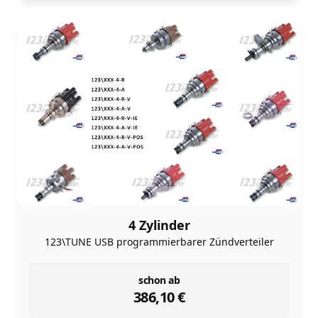
4 Zylinder
123\TUNE USB programmierbarer Zündverteiler
instock
schon ab
386,10
€