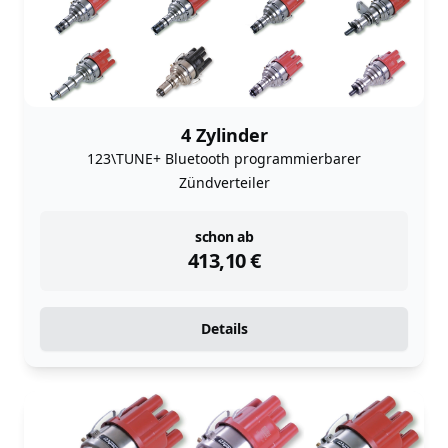
4 Zylinder
123\TUNE+ Bluetooth programmierbarer
Zündverteiler
instock
schon ab
413,10
€
Details