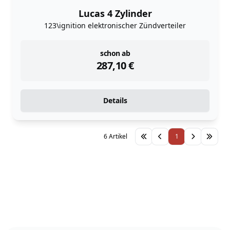
Lucas 4 Zylinder
123\ignition elektronischer Zündverteiler
instock
schon ab
287,10
€
Details
6 Artikel
1