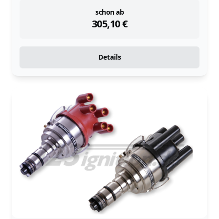
instock
schon ab
305,10
€
Details