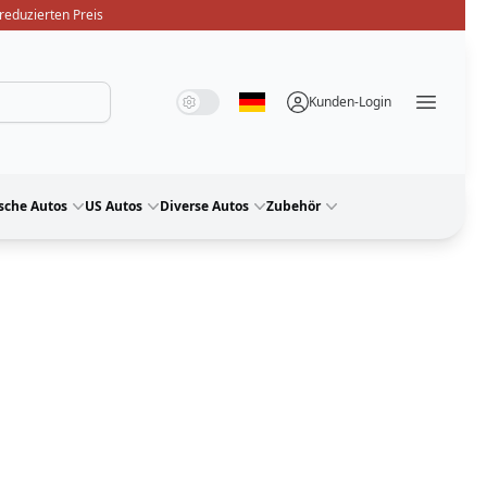
reduzierten Preis
Systemmodus
Dunkelmodus
Lichtmodus
Kunden-Login
Sprache auswählen
Menü ö
sche Autos
US Autos
Diverse Autos
Zubehör