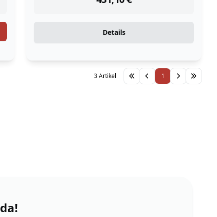
Details
3 Artikel
1
 da!