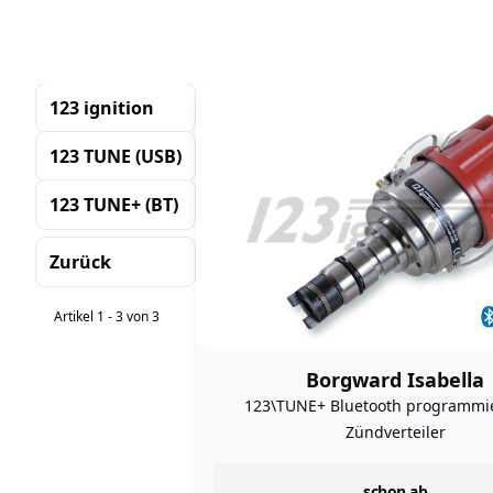
123 ignition
123 TUNE (USB)
123 TUNE+ (BT)
Zurück
Sortierung
Artikel 1 - 3 von 3
Borgward Isabella
123\TUNE+ Bluetooth programmi
Zündverteiler
schon ab