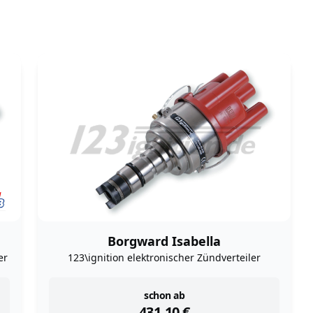
Borgward Isabella
er
123\ignition elektronischer Zündverteiler
instock
schon ab
431,10
€