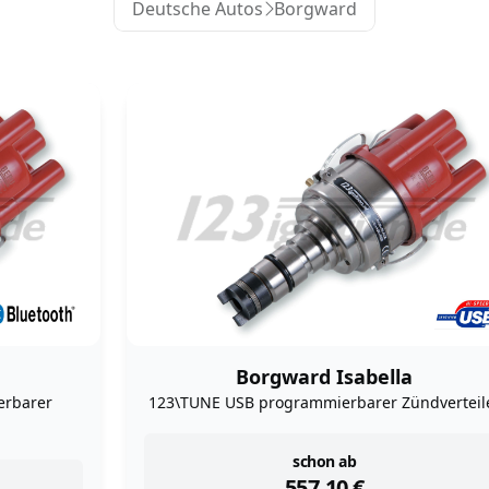
Deutsche Autos
Borgward
Borgward Isabella
erbarer
123\TUNE USB programmierbarer Zündverteil
instock
schon ab
557,10
€