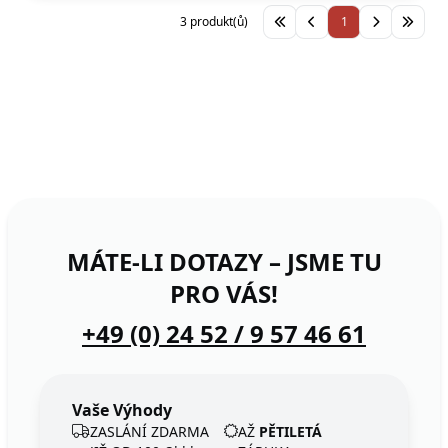
3 produkt(ů)
1
MÁTE-LI DOTAZY – JSME TU
PRO VÁS!
+49 (0) 24 52 / 9 57 46 61
Vaše Výhody
ZASLÁNÍ ZDARMA
AŽ
PĚTILETÁ