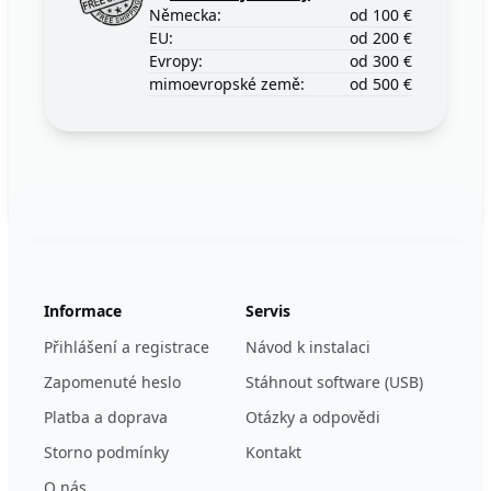
Německa:
od 100 €
EU:
od 200 €
Evropy:
od 300 €
mimoevropské země:
od 500 €
Footer
123ignition.de
Informace
Servis
Přihlášení a registrace
Návod k instalaci
Zapomenuté heslo
Stáhnout software (USB)
Platba a doprava
Otázky a odpovědi
Storno podmínky
Kontakt
O nás