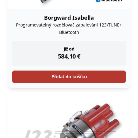
Borgward Isabella
Programovatelný rozdělovač zapalování 123\TUNE+
Bluetooth
instock
již od
584,10
€
Přidat do košíku