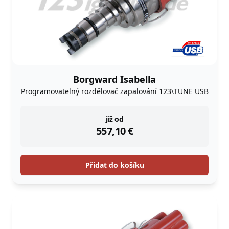
Borgward Isabella
Programovatelný rozdělovač zapalování 123\TUNE USB
instock
již od
557,10
€
Přidat do košíku