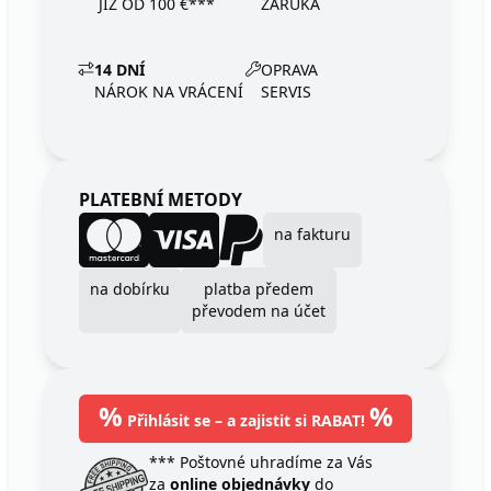
JIŽ OD 100 €***
ZÁRUKA
14 DNÍ
OPRAVA
NÁROK NA VRÁCENÍ
SERVIS
PLATEBNÍ METODY
na fakturu
na dobírku
platba předem
převodem na účet
%
%
Přihlásit se – a zajistit si RABAT!
*** Poštovné uhradíme za Vás
za
online objednávky
do