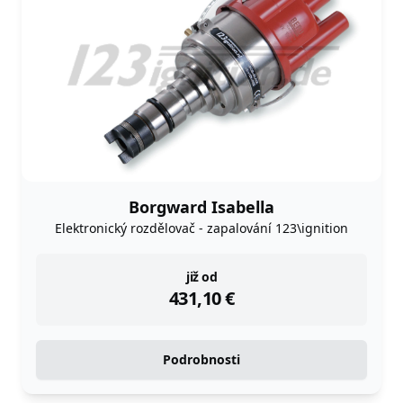
Borgward Isabella
Elektronický rozdělovač - zapalování 123\ignition
instock
již od
431,10
€
Podrobnosti