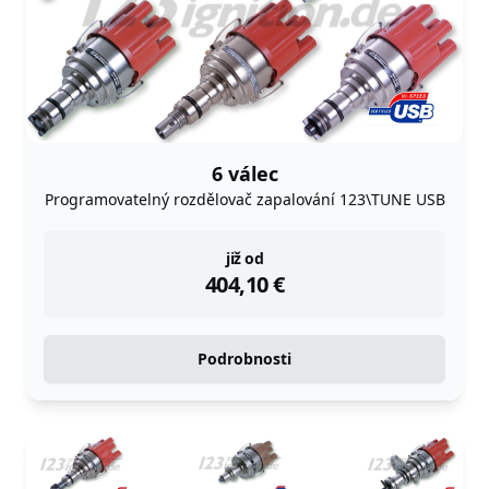
6 válec
Programovatelný rozdělovač zapalování 123\TUNE USB
instock
již od
404,10
€
Podrobnosti