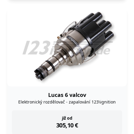
Lucas 6 valcov
Elektronický rozdělovač - zapalování 123\ignition
instock
již od
305,10
€