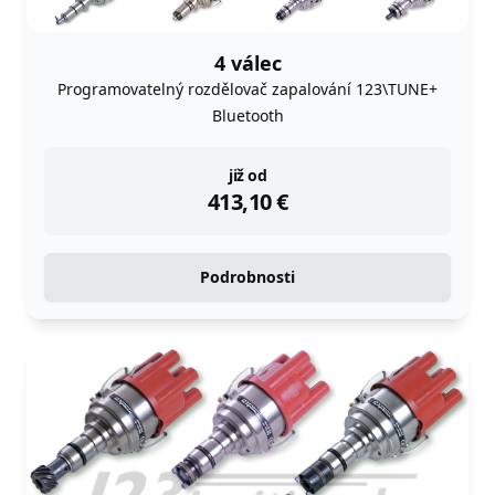
4 válec
Programovatelný rozdělovač zapalování 123\TUNE+
Bluetooth
instock
již od
413,10
€
Podrobnosti