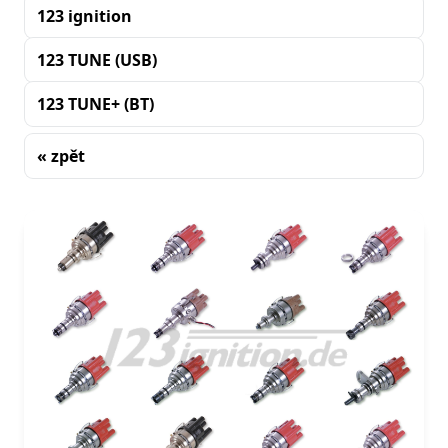
123 ignition
123 TUNE (USB)
123 TUNE+ (BT)
« zpět
Řazení