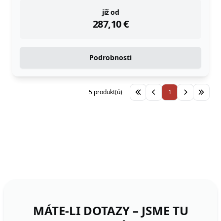
instock
již od
287,10
€
Podrobnosti
5 produkt(ů)
1
MÁTE-LI DOTAZY – JSME TU