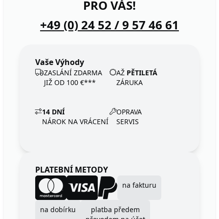
PRO VÁS!
+49 (0) 24 52 / 9 57 46 61
Vaše Výhody
ZASLÁNÍ ZDARMA
AŽ
PĚTILETÁ
JIŽ OD 100 €***
ZÁRUKA
14 DNÍ
OPRAVA
NÁROK NA VRÁCENÍ
SERVIS
PLATEBNÍ METODY
na fakturu
na dobírku
platba předem