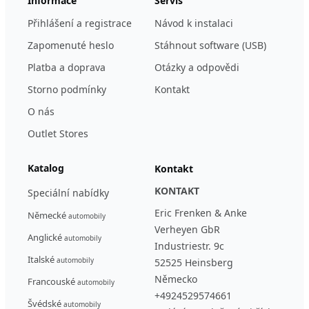
Informace
Servis
Přihlášení a registrace
Návod k instalaci
Zapomenuté heslo
Stáhnout software (USB)
Platba a doprava
Otázky a odpovědi
Storno podmínky
Kontakt
O nás
Outlet Stores
Katalog
Kontakt
KONTAKT
Speciální nabídky
Eric Frenken & Anke
Německé
automobily
Verheyen GbR
Anglické
automobily
Industriestr. 9c
Italské
automobily
52525 Heinsberg
Německo
Francouské
automobily
+4924529574661
Švédské
automobily