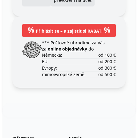
převodem na účet
%
%
Přihlásit se – a zajistit si RABAT!
*** Poštovné uhradíme za Vás
za
online objednávky
do
Německa:
od 100 €
EU:
od 200 €
Evropy:
od 300 €
mimoevropské země:
od 500 €
Footer
123ignition.de