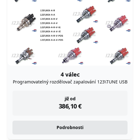
4 válec
Programovatelný rozdělovač zapalování 123\TUNE USB
instock
již od
386,10
€
Podrobnosti