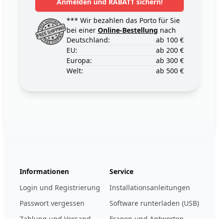
Anmelden und RABATT sichern!
*** Wir bezahlen das Porto für Sie
bei einer
Online-Bestellung
nach
Deutschland:
ab 100 €
EU:
ab 200 €
Europa:
ab 300 €
Welt:
ab 500 €
Footer
123ignition.de
Informationen
Service
Login und Registrierung
Installationsanleitungen
Passwort vergessen
Software runterladen (USB)
Zahlung und Versand
Fragen und Antworten