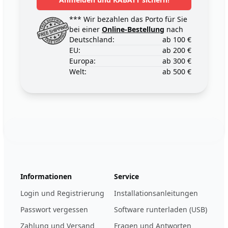
*** Wir bezahlen das Porto für Sie
bei einer
Online-Bestellung
nach
Deutschland:
ab 100 €
EU:
ab 200 €
Europa:
ab 300 €
Welt:
ab 500 €
Footer
123ignition.de
Informationen
Service
Login und Registrierung
Installationsanleitungen
Passwort vergessen
Software runterladen (USB)
Zahlung und Versand
Fragen und Antworten