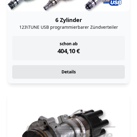
6 Zylinder
123\TUNE USB programmierbarer Zündverteiler
instock
schon ab
404,10
€
Details