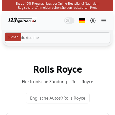
Bis zu 15% Preisnachlass bei Online-Bestellung! Nach dem
Registrieren/Anmelden sehen Sie den reduzierten Preis
123ignition.de
Systemmodus
Dunkelmodus
Lichtmodus
Sprache auswäh
Menü 
Rolls Royce
Elektronische Zündung | Rolls Royce
Englische Autos
Rolls Royce