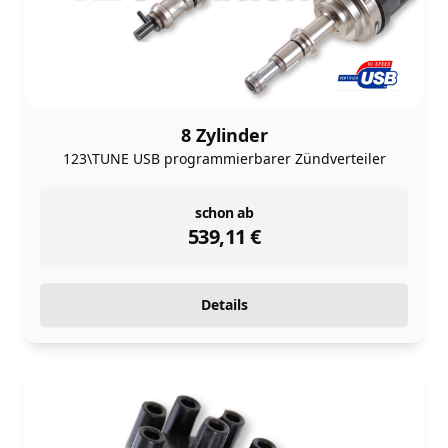
8 Zylinder
123\TUNE USB programmierbarer Zündverteiler
instock
schon ab
539,11
€
Details