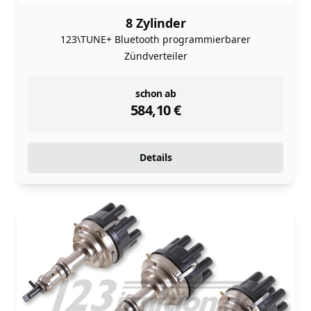
8 Zylinder
123\TUNE+ Bluetooth programmierbarer
Zündverteiler
instock
schon ab
584,10
€
Details