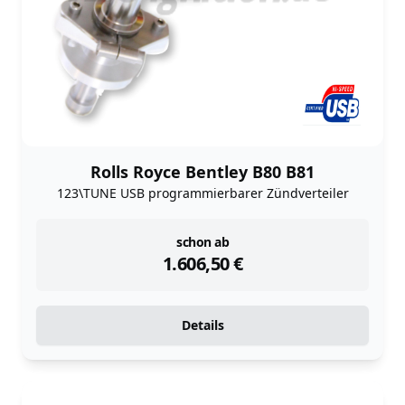
Rolls Royce Bentley B80 B81
123\TUNE USB programmierbarer Zündverteiler
instock
schon ab
1.606,50
€
Details