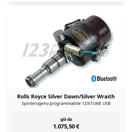
Rolls Royce Silver Dawn/Silver Wraith
Spinterogeno programmabile 123\TUNE USB
instock
già da
1.075,50
€