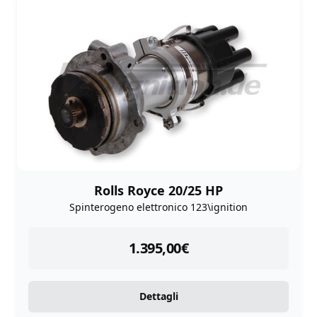
Rolls Royce 20/25 HP
Spinterogeno elettronico 123\ignition
instock
1.395,00
€
Dettagli