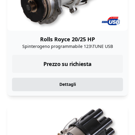
Rolls Royce 20/25 HP
Spinterogeno programmabile 123\TUNE USB
Prezzo su richiesta
Dettagli