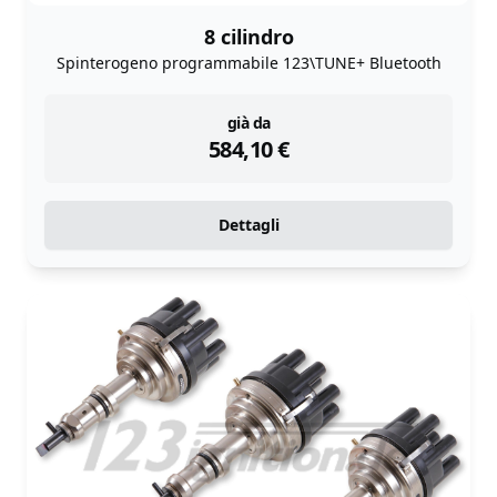
8 cilindro
Spinterogeno programmabile 123\TUNE+ Bluetooth
instock
già da
584,10
€
Dettagli