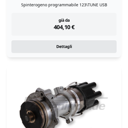
Spinterogeno programmabile 123\TUNE USB
instock
già da
404,10
€
Dettagli