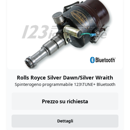
Rolls Royce Silver Dawn/Silver Wraith
Spinterogeno programmabile 123\TUNE+ Bluetooth
Prezzo su richiesta
Dettagli