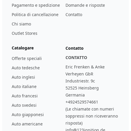
Pagamento e spedizione
Domande e risposte
Politica di cancellazione
Contatto
Chi siamo
Outlet Stores
Catalogare
Contatto
CONTATTO
Offerte speciali
Eric Frenken & Anke
Auto tedesche
Verheyen GbR
Auto inglesi
Industriestr. 9c
Auto italiane
52525 Heinsberg
Germania
Auto francesi
+4924529574661
Auto svedesi
(Le chiamate con numeri
Auto giapponesi
soppressi non riceveranno
risposta)
Auto americane
info@123ignition.de