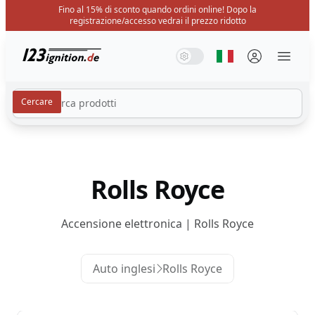
Fino al 15% di sconto quando ordini online! Dopo la
registrazione/accesso vedrai il prezzo ridotto
123ignition.de
Modalità di sistema
Modalità oscura
Modalità luce
Seleziona la ling
Menü 
Rolls Royce
Accensione elettronica | Rolls Royce
Auto inglesi
Rolls Royce