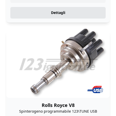
Dettagli
Rolls Royce V8
Spinterogeno programmabile 123\TUNE USB