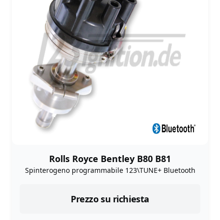
Rolls Royce Bentley B80 B81
Spinterogeno programmabile 123\TUNE+ Bluetooth
Prezzo su richiesta