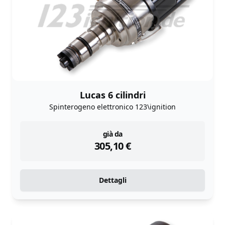
Lucas 6 cilindri
Spinterogeno elettronico 123\ignition
instock
già da
305,10
€
Dettagli