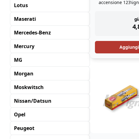
accensione 123\ign
Lotus
Maserati
in
gi
4,
Mercedes-Benz
Mercury
Aggiungi 
MG
Morgan
Moskwitsch
Nissan/Datsun
Opel
Peugeot