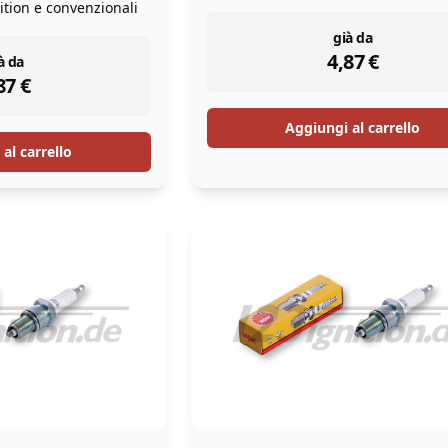
ition e convenzionali
instock
già da
4,87
€
stock
à da
87
€
Aggiungi al carrello
al carrello