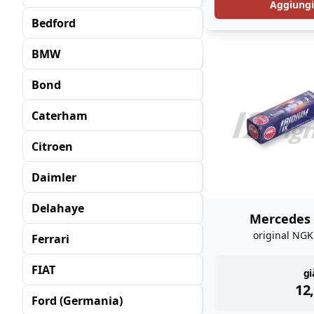
Aggiungi 
Bedford
BMW
Bond
Caterham
Citroen
Daimler
Delahaye
Mercedes 
original NGK
Ferrari
FIAT
in
gi
12
Ford (Germania)