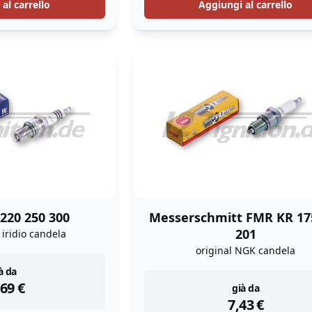
al carrello
Aggiungi al carrello
220 250 300
Messerschmitt FMR KR 17
201
 iridio candela
original NGK candela
stock
à da
,69
€
instock
già da
7,43
€