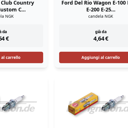
 Club Country
Ford Del Rio Wagon E-100 
ustom C...
E-200 E-25...
ela NGK
candela NGK
stock
instock
à da
già da
64
€
4,64
€
al carrello
Aggiungi al carrello