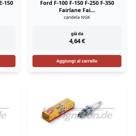
E-150
Ford F-100 F-150 F-250 F-350
Fairlane Fai...
candela NGK
instock
già da
4,64
€
Aggiungi al carrello