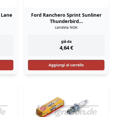
k Lane
Ford Ranchero Sprint Sunliner
Thunderbird...
candela NGK
instock
già da
4,64
€
Aggiungi al carrello