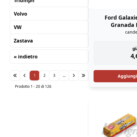
Triumph
Volvo
Ford Galaxi
Granada L
VW
cand
Zastava
in
gi
4,
« indietro
Ordinamento
1
2
3
...
Aggiungi 
Prodotto 1 - 20 di 126