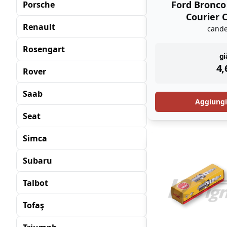
Ford Bronco
Porsche
Courier C
Renault
cand
Rosengart
in
gi
4,
Rover
Saab
Aggiungi 
Seat
Simca
Subaru
Talbot
Tofaş