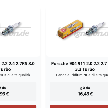
 2.2 2.4 2.7RS 3.0
Porsche 904 911 2.0 2.2 2.7
Turbo
3.3 Turbo
NGK di alta qualità
Candela Iridium NGK di alta qua
stock
instock
à da
già da
,93
€
16,43
€