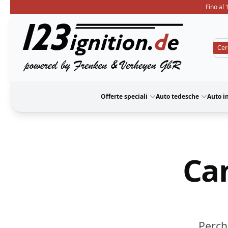
Fino al 
123ignition
Offerte speciali
Auto tedesche
Auto i
Ca
Perch