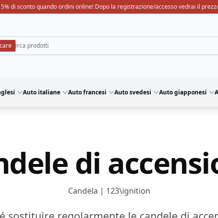
15% di sconto quando ordini online! Dopo la registrazione/accesso vedrai il prezz
nglesi
Auto italiane
Auto francesi
Auto svedesi
Auto giapponesi
A
ndele di accensi
Candela | 123\ignition
é sostituire regolarmente le candele di acce