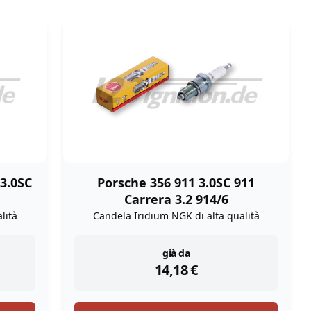
 3.0SC
Porsche 356 911 3.0SC 911
Carrera 3.2 914/6
lità
Candela Iridium NGK di alta qualità
instock
già da
14,18
€