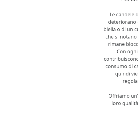
Le candele 
deteriorano 
biella o di un 
che si notano
rimane blocca
Con ogni 
contribuiscono
consumo di ca
quindi vi
regola
Offriamo un'
loro qualità