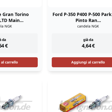
e Gran Torino
Ford P-350 P400 P-500 Par
TD Main...
Pinto Ran...
ela NGK
candela NGK
stock
instock
à da
già da
64
€
4,64
€
al carrello
Aggiungi al carrello