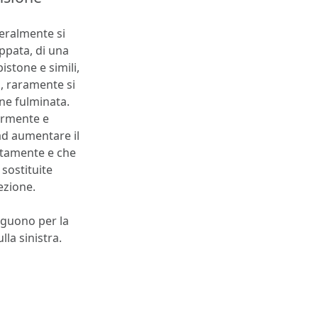
eralmente si
ppata, di una
istone e simili,
, raramente si
one fulminata.
iormente e
ad aumentare il
ntamente e che
sostituite
ezione.
nguono per la
lla sinistra.