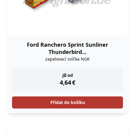
Ford Ranchero Sprint Sunliner
Thunderbird...
zapalovací svíčka NGK
instock
již od
4,64
€
Přidat do košíku