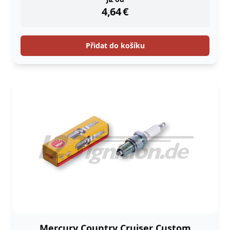
instock
4,64
€
Přidat do košíku
Mercury Country Cruiser Custom