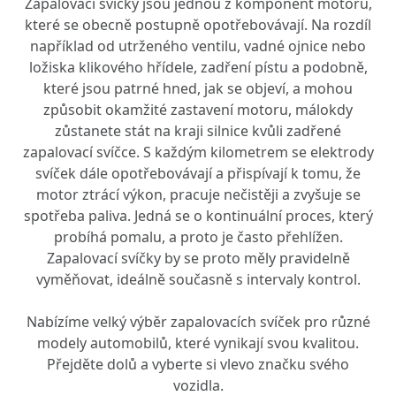
Zapalovací svíčky jsou jednou z komponent motoru,
které se obecně postupně opotřebovávají. Na rozdíl
například od utrženého ventilu, vadné ojnice nebo
ložiska klikového hřídele, zadření pístu a podobně,
které jsou patrné hned, jak se objeví, a mohou
způsobit okamžité zastavení motoru, málokdy
zůstanete stát na kraji silnice kvůli zadřené
zapalovací svíčce. S každým kilometrem se elektrody
svíček dále opotřebovávají a přispívají k tomu, že
motor ztrácí výkon, pracuje nečistěji a zvyšuje se
spotřeba paliva. Jedná se o kontinuální proces, který
probíhá pomalu, a proto je často přehlížen.
Zapalovací svíčky by se proto měly pravidelně
vyměňovat, ideálně současně s intervaly kontrol.
Nabízíme velký výběr zapalovacích svíček pro různé
modely automobilů, které vynikají svou kvalitou.
Přejděte dolů a vyberte si vlevo značku svého
vozidla.