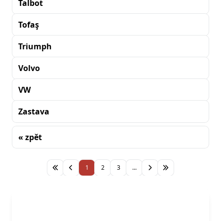
Talbot
Tofaş
Triumph
Volvo
VW
Zastava
« zpět
Řazení
1
2
3
...