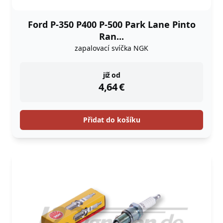
Ford P-350 P400 P-500 Park Lane Pinto
Ran...
zapalovací svíčka NGK
instock
již od
4,64
€
Přidat do košíku