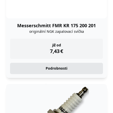
Messerschmitt FMR KR 175 200 201
originální NGK zapalovací svíčka
instock
již od
7,43
€
Podrobnosti