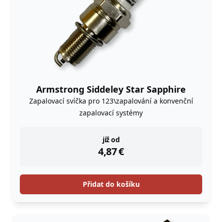
Armstrong Siddeley Star Sapphire
Zapalovací svíčka pro 123\zapalování a konvenční
zapalovací systémy
instock
již od
4,87
€
Přidat do košíku