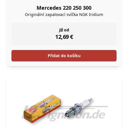
Mercedes 220 250 300
Originální zapalovací svíčka NGK Iridium
instock
již od
12,69
€
Přidat do košíku