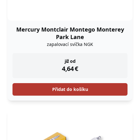
Mercury Montclair Montego Monterey
Park Lane
zapalovací svíčka NGK
instock
již od
4,64
€
Přidat do košíku