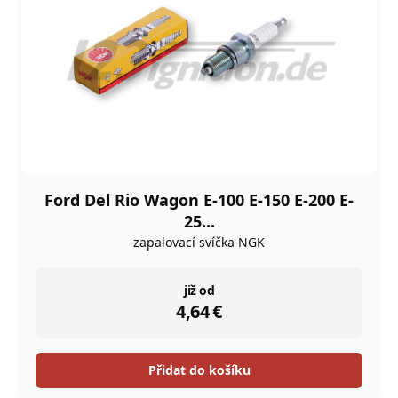
Ford Del Rio Wagon E-100 E-150 E-200 E-
25...
zapalovací svíčka NGK
instock
již od
4,64
€
Přidat do košíku