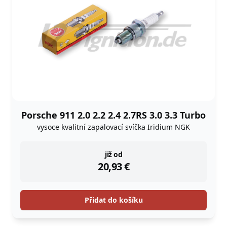
Porsche 911 2.0 2.2 2.4 2.7RS 3.0 3.3 Turbo
vysoce kvalitní zapalovací svíčka Iridium NGK
instock
již od
20,93
€
Přidat do košíku