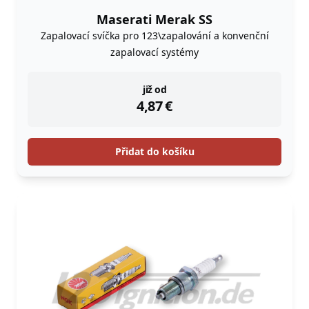
Maserati Merak SS
Zapalovací svíčka pro 123\zapalování a konvenční
zapalovací systémy
instock
již od
4,87
€
Přidat do košíku