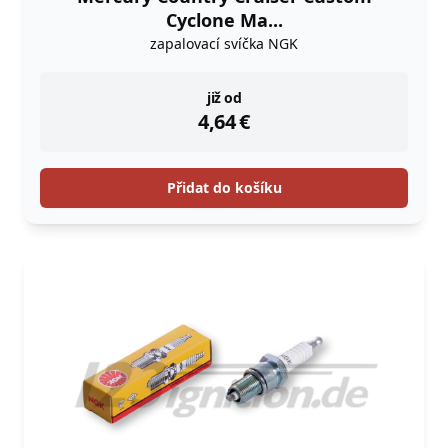
Cyclone Ma...
zapalovací svíčka NGK
instock
již od
4,64
€
Přidat do košíku