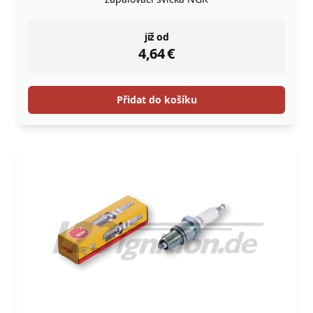
instock
již od
4,64
€
Přidat do košíku