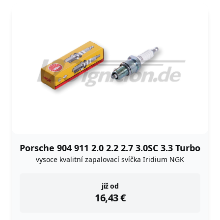
Porsche 904 911 2.0 2.2 2.7 3.0SC 3.3 Turbo
vysoce kvalitní zapalovací svíčka Iridium NGK
instock
již od
16,43
€