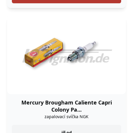
Mercury Brougham Caliente Capri
Colony Pa...
zapalovací svíčka NGK
již od