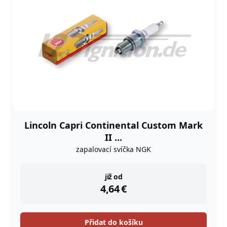
Lincoln Capri Continental Custom Mark
II ...
zapalovací svíčka NGK
instock
již od
4,64
€
Přidat do košíku