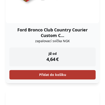
Ford Bronco Club Country Courier
Custom C...
zapalovací svíčka NGK
instock
již od
4,64
€
Přidat do košíku