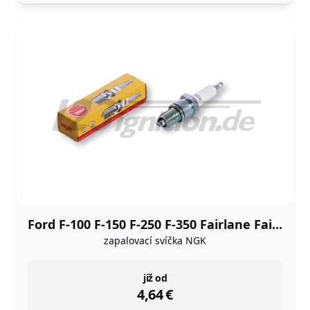
Ford F-100 F-150 F-250 F-350 Fairlane Fai...
zapalovací svíčka NGK
instock
již od
4,64
€