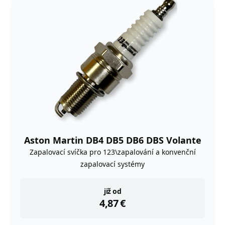
Aston Martin DB4 DB5 DB6 DBS Volante
Zapalovací svíčka pro 123\zapalování a konvenční
zapalovací systémy
instock
již od
4,87
€