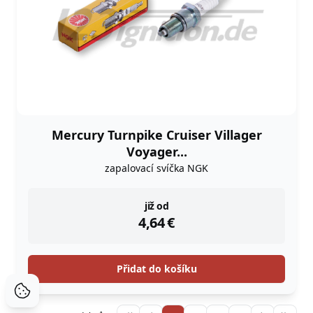
Mercury Turnpike Cruiser Villager
Voyager...
zapalovací svíčka NGK
instock
již od
4,64
€
Přidat do košíku