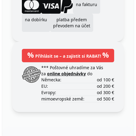
na fakturu
na dobírku
platba předem
převodem na účet
%
%
Přihlásit se – a zajistit si RABAT!
*** Poštovné uhradíme za Vás
za
online objednávky
do
Německa:
od 100 €
EU:
od 200 €
Evropy:
od 300 €
mimoevropské země:
od 500 €
Footer