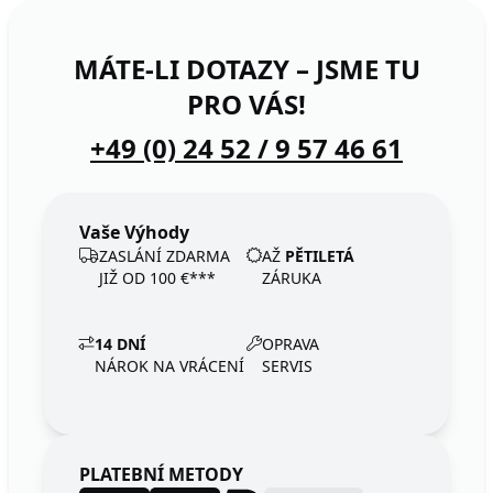
MÁTE-LI DOTAZY – JSME TU
PRO VÁS!
+49 (0) 24 52 / 9 57 46 61
Vaše Výhody
ZASLÁNÍ ZDARMA
AŽ
PĚTILETÁ
JIŽ OD 100 €***
ZÁRUKA
14 DNÍ
OPRAVA
NÁROK NA VRÁCENÍ
SERVIS
PLATEBNÍ METODY