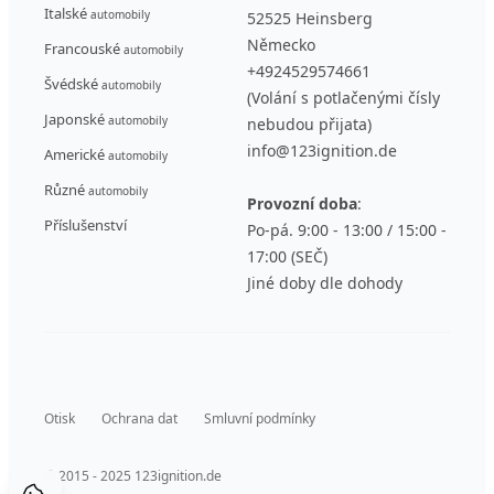
Italské
automobily
52525 Heinsberg
Německo
Francouské
automobily
+4924529574661
Švédské
automobily
(Volání s potlačenými čísly
Japonské
automobily
nebudou přijata)
info@123ignition.de
Americké
automobily
Různé
automobily
Provozní doba
:
Příslušenství
Po-pá. 9:00 - 13:00 / 15:00 -
17:00 (SEČ)
Jiné doby dle dohody
Otisk
Ochrana dat
Smluvní podmínky
© 2015 - 2025 123ignition.de