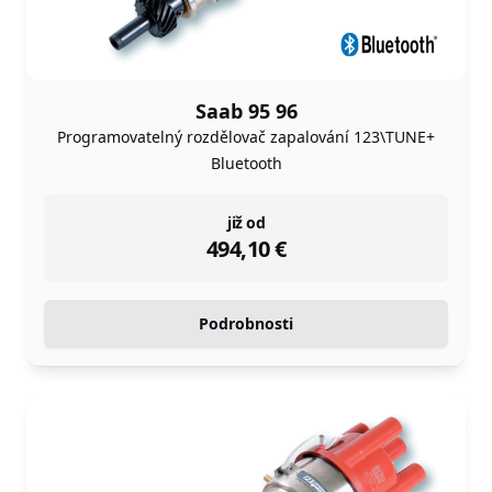
Saab 95 96
Programovatelný rozdělovač zapalování 123\TUNE+
Bluetooth
instock
již od
494,10
€
Podrobnosti