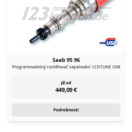
Saab 95 96
Programovatelný rozdělovač zapalování 123\TUNE USB
instock
již od
449,09
€
Podrobnosti