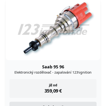
Saab 95 96
Elektronický rozdělovač - zapalování 123\ignition
instock
již od
359,09
€