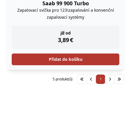
Saab 99 900 Turbo
Zapalovací svíčka pro 123\zapalování a konvenční
zapalovací systémy
instock
již od
3,89
€
Přidat do košíku
5 produkt(ů)
1