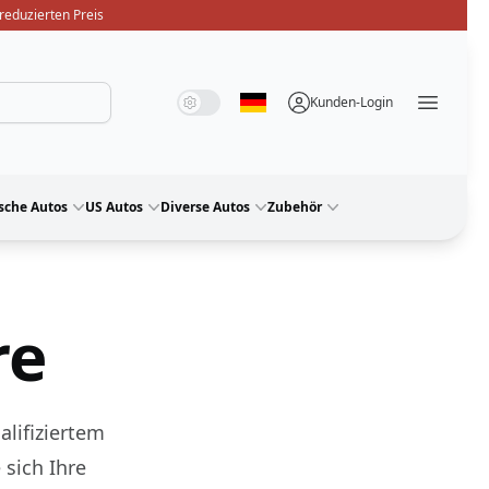
reduzierten Preis
Systemmodus
Dunkelmodus
Lichtmodus
Kunden-Login
Sprache auswählen
Menü ö
sche Autos
US Autos
Diverse Autos
Zubehör
re
alifiziertem
sich Ihre