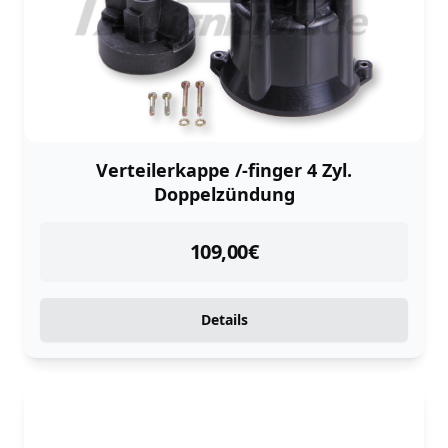
Verteilerkappe /-finger 4 Zyl.
Doppelzündung
instock
109,00
€
Details