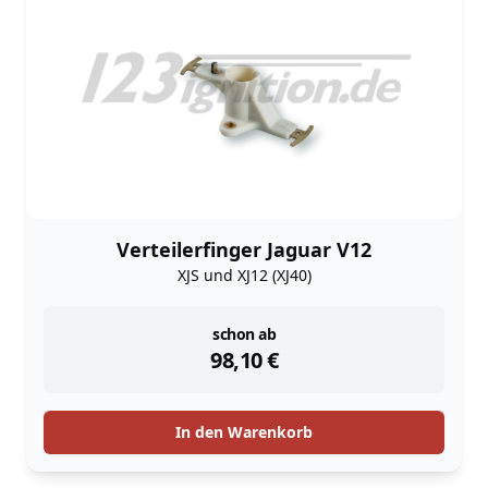
Verteilerfinger Jaguar V12
XJS und XJ12 (XJ40)
instock
schon ab
98,10
€
In den Warenkorb