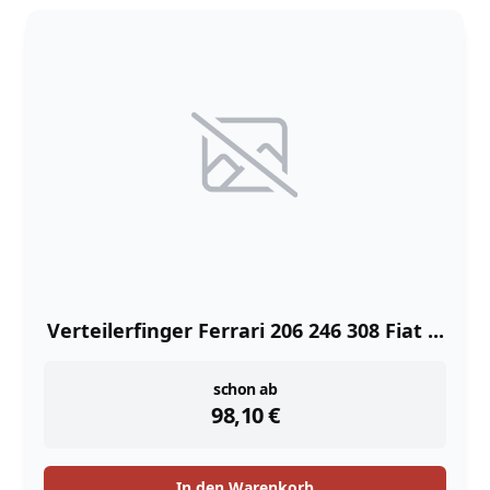
Verteilerfinger Ferrari 206 246 308 Fiat ...
instock
schon ab
98,10
€
In den Warenkorb