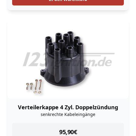
Verteilerkappe 4 Zyl. Doppelzündung
senkrechte Kabeleingänge
instock
95,90
€