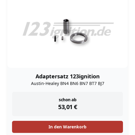
Adaptersatz 123ignition
Austin-Healey BN4 BN6 BN7 BT7 BJ7
instock
schon ab
53,01
€
In den Warenkorb