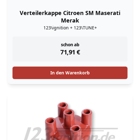
Verteilerkappe Citroen SM Maserati
Merak
123\ignition + 123\TUNE+
instock
schon ab
71,91
€
In den Warenkorb