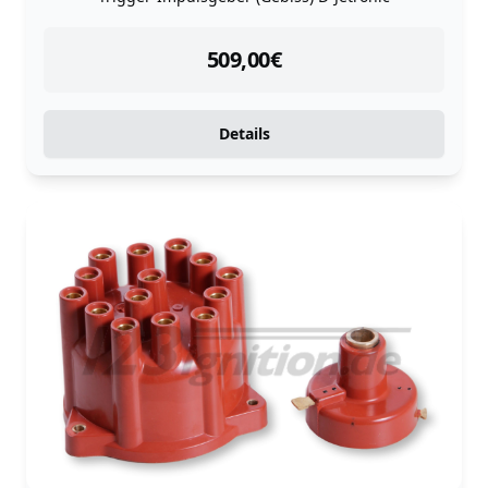
instock
509,00
€
Details