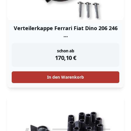
Verteilerkappe Ferrari Fiat Dino 206 246
...
instock
schon ab
170,10
€
In den Warenkorb