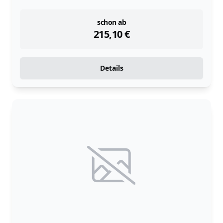
instock
schon ab
215,10
€
Details