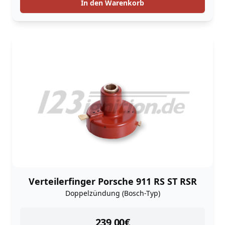
In den Warenkorb
Verteilerfinger Porsche 911 RS ST RSR
Doppelzündung (Bosch-Typ)
instock
239,00
€