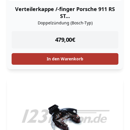
Verteilerkappe /-finger Porsche 911 RS
ST...
Doppelzündung (Bosch-Typ)
instock
479,00
€
In den Warenkorb