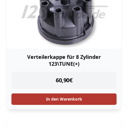
Verteilerkappe für 8 Zylinder
123\TUNE(+)
instock
60,90
€
In den Warenkorb