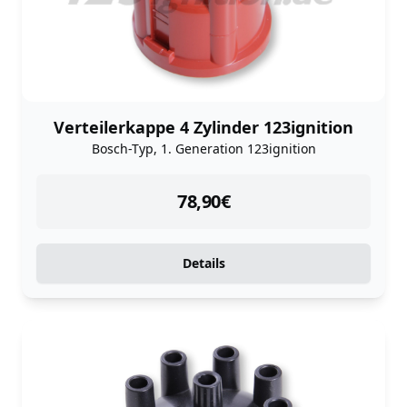
Verteilerkappe 4 Zylinder 123ignition
Bosch-Typ, 1. Generation 123ignition
instock
78,90
€
Details