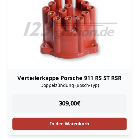
Verteilerkappe Porsche 911 RS ST RSR
Doppelzündung (Bosch-Typ)
instock
309,00
€
In den Warenkorb