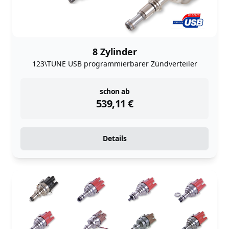
8 Zylinder
123\TUNE USB programmierbarer Zündverteiler
instock
schon ab
539,11
€
Details