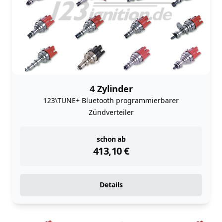
4 Zylinder
123\TUNE+ Bluetooth programmierbarer
Zündverteiler
instock
schon ab
413,10
€
Details