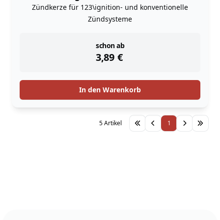
Zündkerze für 123\ignition- und konventionelle
Zündsysteme
instock
schon ab
3,89
€
In den Warenkorb
5 Artikel
1