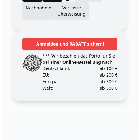
Nachnahme
Vorkasse
Überweisung
Anmelden und RABATT sichern!
*** Wir bezahlen das Porto für Sie
bei einer
Online-Bestellung
nach
Deutschland:
ab 100 €
EU:
ab 200 €
Europa:
ab 300 €
Welt:
ab 500 €
Footer
123ignition.de