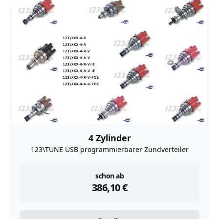
4 Zylinder
123\TUNE USB programmierbarer Zündverteiler
instock
schon ab
386,10
€