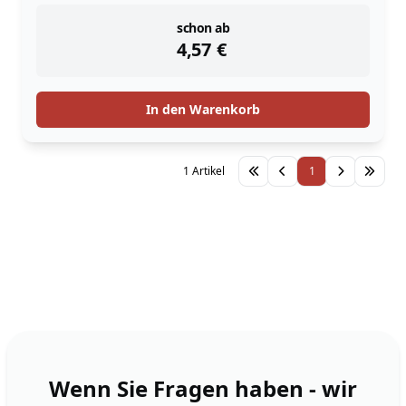
instock
schon ab
4,57
€
In den Warenkorb
1 Artikel
1
Wenn Sie Fragen haben - wir