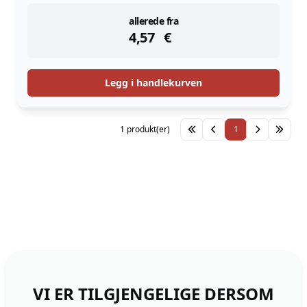
instock
allerede fra
4,57
€
Legg i handlekurven
1 produkt(er)
1
VI ER TILGJENGELIGE DERSOM