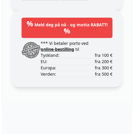
%
Meld deg på nå - og motta RABATT!
%
*** Vi betaler porto ved
online-bestilling
til
Tyskland:
fra 100 €
EU:
fra 200 €
Europa:
fra 300 €
Verden:
fra 500 €
Footer
123ignition.de