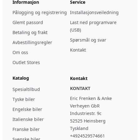
Informasjon
Service
Pålogging og registrering
Installasjonsveiledning
Glemt passord
Last ned programvare
(USB)
Betaling og frakt
Spørsmål og svar
Avbestillingsregler
Kontakt
Om oss
Outlet Stores
Katalog
Kontakt
KONTAKT
Spesialtilbud
Eric Frenken & Anke
Tyske biler
Verheyen GbR
Engelske biler
Industriestr. 9c
Italienske biler
52525 Heinsberg
Tyskland
Franske biler
+4924529574661
Svenske biler