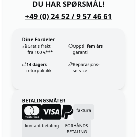
DU HAR SPØRSMÅL!
+49 (0) 24 52 / 9 57 46 61
Dine Fordeler
Gratis frakt
Opptil
fem års
fra 100 €***
garanti
14 dagers
Reparasjons-
returpolitikk
service
BETALINGSMÅTER
faktura
kontant betaling
FORHÅNDS
BETALING