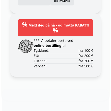
BETALING
%
Meld deg på nå - og motta RABATT!
%
*** Vi betaler porto ved
online-bestilling
til
Tyskland:
fra 100 €
EU:
fra 200 €
Europa:
fra 300 €
Verden:
fra 500 €
Footer
123ignition.de