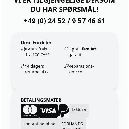
DU HAR SPØRSMÅL!
+49 (0) 24 52 / 9 57 46 61
Dine Fordeler
Gratis frakt
Opptil
fem års
fra 100 €***
garanti
14 dagers
Reparasjons-
returpolitikk
service
BETALINGSMÅTER
faktura
kontant betaling
FORHÅNDS