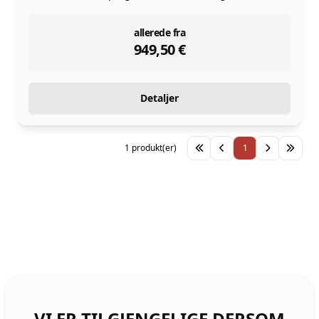
instock
allerede fra
949,50
€
Detaljer
1 produkt(er)
1
VI ER TILGJENGELIGE DERSOM