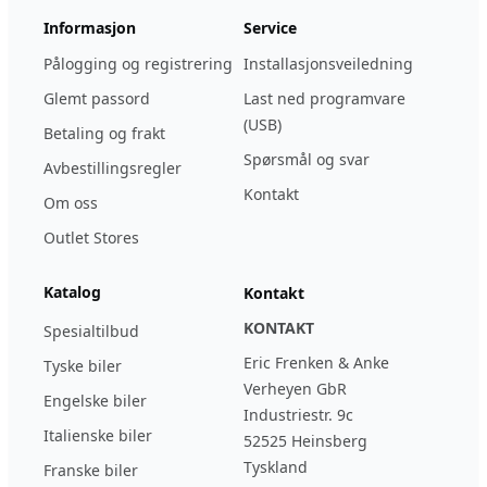
Informasjon
Service
Pålogging og registrering
Installasjonsveiledning
Glemt passord
Last ned programvare
(USB)
Betaling og frakt
Spørsmål og svar
Avbestillingsregler
Kontakt
Om oss
Outlet Stores
Katalog
Kontakt
KONTAKT
Spesialtilbud
Eric Frenken & Anke
Tyske biler
Verheyen GbR
Engelske biler
Industriestr. 9c
Italienske biler
52525 Heinsberg
Tyskland
Franske biler