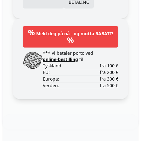
BETALING
%
Meld deg på nå - og motta RABATT!
%
*** Vi betaler porto ved
online-bestilling
til
Tyskland:
fra 100 €
EU:
fra 200 €
Europa:
fra 300 €
Verden:
fra 500 €
Footer
123ignition.de