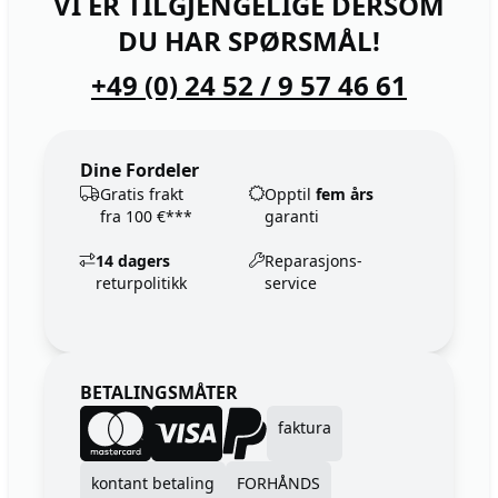
VI ER TILGJENGELIGE DERSOM
DU HAR SPØRSMÅL!
+49 (0) 24 52 / 9 57 46 61
Dine Fordeler
Gratis frakt
Opptil
fem års
fra 100 €***
garanti
14 dagers
Reparasjons-
returpolitikk
service
BETALINGSMÅTER
faktura
kontant betaling
FORHÅNDS