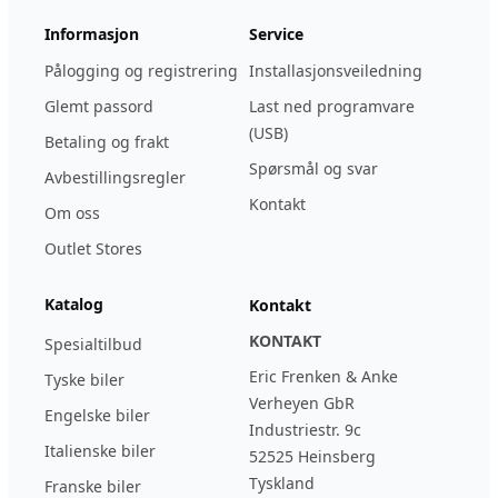
Informasjon
Service
Pålogging og registrering
Installasjonsveiledning
Glemt passord
Last ned programvare
(USB)
Betaling og frakt
Spørsmål og svar
Avbestillingsregler
Kontakt
Om oss
Outlet Stores
Katalog
Kontakt
KONTAKT
Spesialtilbud
Eric Frenken & Anke
Tyske biler
Verheyen GbR
Engelske biler
Industriestr. 9c
Italienske biler
52525 Heinsberg
Tyskland
Franske biler