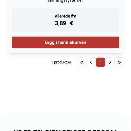
tenningssystemer
instock
allerede fra
3,89
€
Legg i handlekurven
1 produkt(er)
1