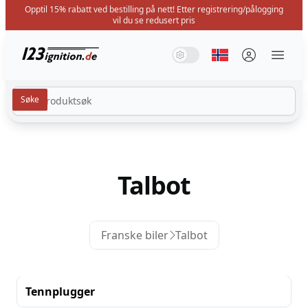
Opptil 15% rabatt ved bestilling på nett! Etter registrering/pålogging
vil du se redusert pris
123ignition.de
Systemmodus
Mørk modus
Lysmodus
Velg språk
Menü 
Talbot
Franske biler
Talbot
Tennplugger