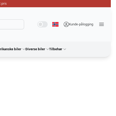
 pris
Systemmodus
Mørk modus
Lysmodus
Kunde-pålogging
Velg språk
Menü ö
ikanske biler
Diverse biler
Tilbehør