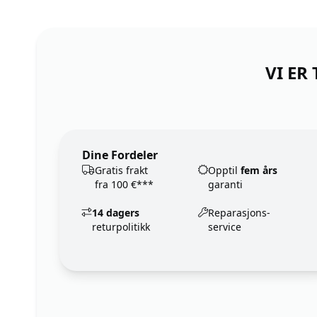
VI ER
Dine Fordeler
Gratis frakt
Opptil
fem års
fra 100 €***
garanti
14 dagers
Reparasjons-
returpolitikk
service