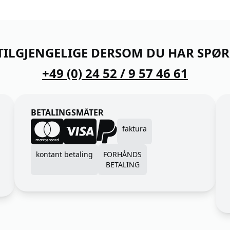
 TILGJENGELIGE DERSOM DU HAR SPØ
+49 (0) 24 52 / 9 57 46 61
BETALINGSMÅTER
faktura
kontant betaling
FORHÅNDS
BETALING