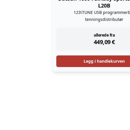
L20B
123\TUNE USB programmerb
tenningsdistributør
instock
allerede fra
449,09
€
Legg i handlekurven