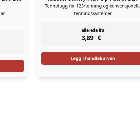
Tennplugg for 123\tenning og konvensjonell
ar
tenningssystemer
instock
allerede fra
3,89
€
Legg i handlekurven