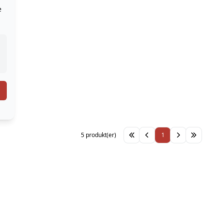
e
5 produkt(er)
1