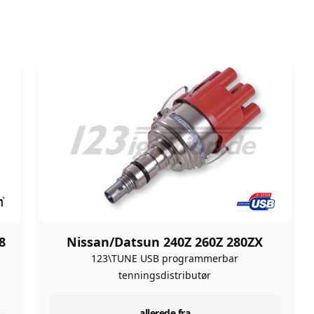
8
Nissan/Datsun 240Z 260Z 280ZX
123\TUNE USB programmerbar
tenningsdistributør
allerede fra