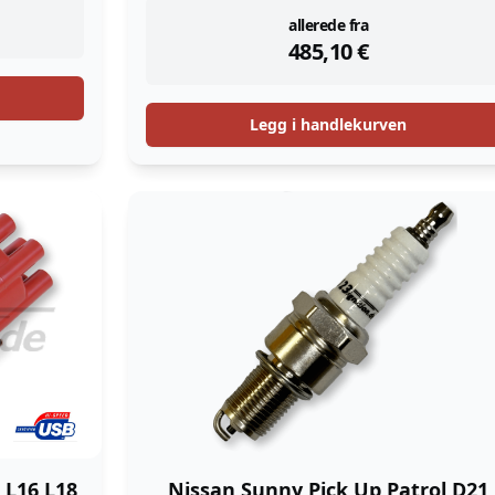
instock
allerede fra
485,10
€
Legg i handlekurven
 L16 L18
Nissan Sunny Pick Up Patrol D21