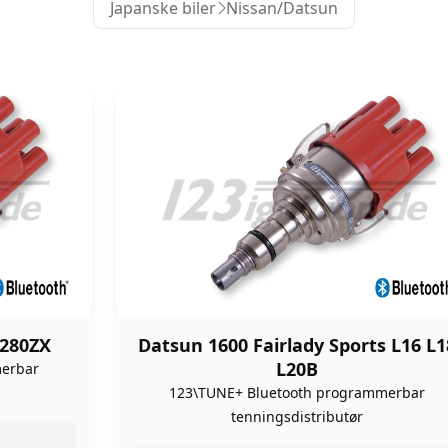
Japanske biler
Nissan/Datsun
 280ZX
Datsun 1600 Fairlady Sports L16 L1
L20B
merbar
123\TUNE+ Bluetooth programmerbar
tenningsdistributør