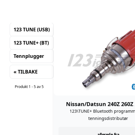
123 TUNE (USB)
123 TUNE+ (BT)
Tennplugger
« TILBAKE
Sortering
Produkt 1 - 5 av 5
Nissan/Datsun 240Z 260Z
123\TUNE+ Bluetooth program
tenningsdistributør
allerede fra