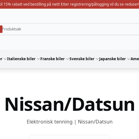
il 15% rabatt ved bestilling på nett! Etter registrering/pålogging vil du se redusert
er
Italienske biler
Franske biler
Svenske biler
Japanske biler
Amer
Nissan/Datsun
Elektronisk tenning | Nissan/Datsun