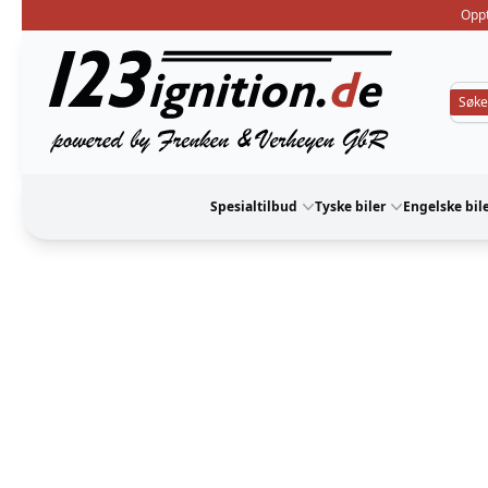
Oppt
123ignition
Spesialtilbud
Tyske biler
Engelske bil