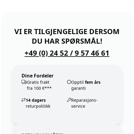
VI ER TILGJENGELIGE DERSOM
DU HAR SPØRSMÅL!
+49 (0) 24 52 / 9 57 46 61
Dine Fordeler
Gratis frakt
Opptil
fem års
fra 100 €***
garanti
14 dagers
Reparasjons-
returpolitikk
service