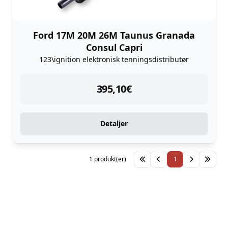
Ford 17M 20M 26M Taunus Granada
Consul Capri
123\ignition elektronisk tenningsdistributør
instock
395,10
€
Detaljer
1 produkt(er)
1