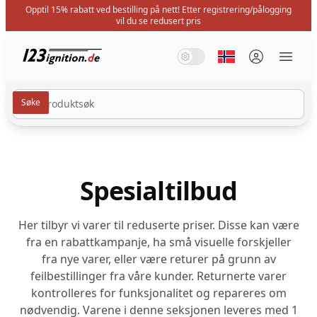
Opptil 15% rabatt ved bestilling på nett! Etter registrering/pålogging
vil du se redusert pris
123ignition.de
Systemmodus
Mørk modus
Lysmodus
Velg språk
Menü 
Spesialtilbud
Her tilbyr vi varer til reduserte priser. Disse kan være
fra en rabattkampanje, ha små visuelle forskjeller
fra nye varer, eller være returer på grunn av
feilbestillinger fra våre kunder. Returnerte varer
kontrolleres for funksjonalitet og repareres om
nødvendig. Varene i denne seksjonen leveres med 1