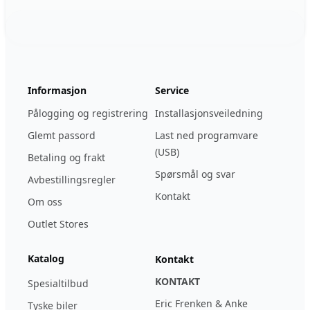
Footer
123ignition.de
Informasjon
Service
Pålogging og registrering
Installasjonsveiledning
Glemt passord
Last ned programvare
(USB)
Betaling og frakt
Spørsmål og svar
Avbestillingsregler
Kontakt
Om oss
Outlet Stores
Katalog
Kontakt
KONTAKT
Spesialtilbud
Eric Frenken & Anke
Tyske biler