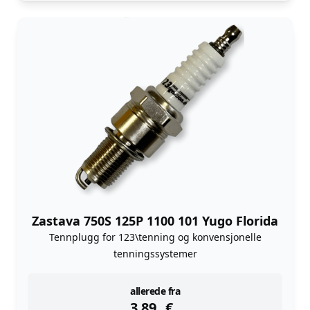
Zastava 750S 125P 1100 101 Yugo Florida
Tennplugg for 123\tenning og konvensjonelle
tenningssystemer
instock
allerede fra
3,89
€