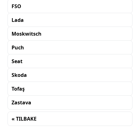
FSO
Lada
Moskwitsch
Puch
Seat
Skoda
Tofaş
Zastava
« TILBAKE
Sortering