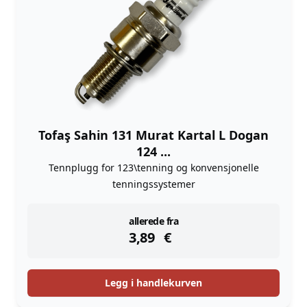
Tofaş Sahin 131 Murat Kartal L Dogan
124 ...
Tennplugg for 123\tenning og konvensjonelle
tenningssystemer
instock
allerede fra
3,89
€
Legg i handlekurven