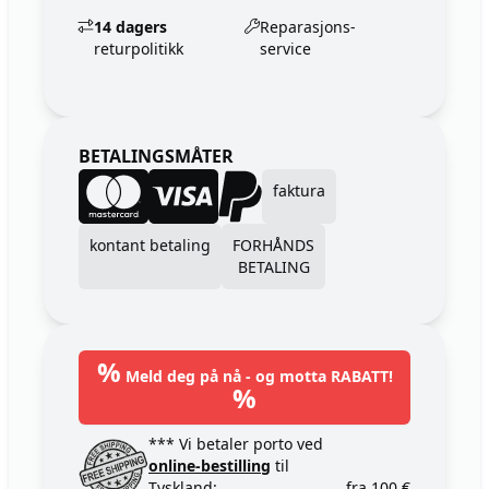
14 dagers
Reparasjons-
returpolitikk
service
BETALINGSMÅTER
faktura
kontant betaling
FORHÅNDS
BETALING
%
Meld deg på nå - og motta RABATT!
%
*** Vi betaler porto ved
online-bestilling
til
Tyskland:
fra 100 €