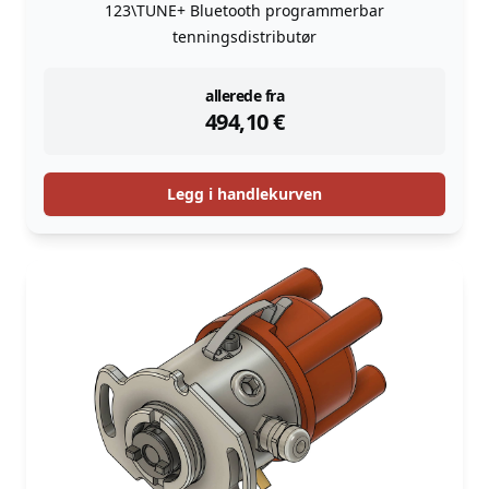
123\TUNE+ Bluetooth programmerbar
tenningsdistributør
instock
allerede fra
494,10
€
Legg i handlekurven