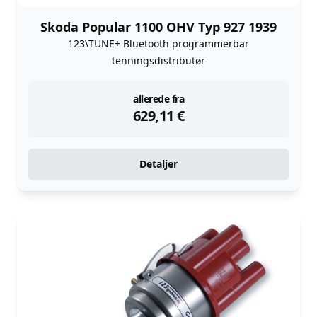
Skoda Popular 1100 OHV Typ 927 1939
123\TUNE+ Bluetooth programmerbar
tenningsdistributør
instock
allerede fra
629,11
€
Detaljer