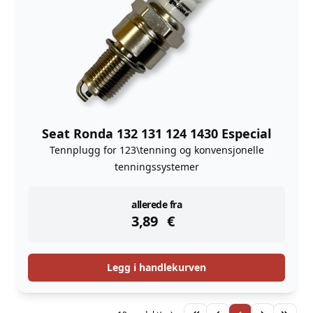
Seat Ronda 132 131 124 1430 Especial
Tennplugg for 123\tenning og konvensjonelle
tenningssystemer
instock
allerede fra
3,89
€
Legg i handlekurven