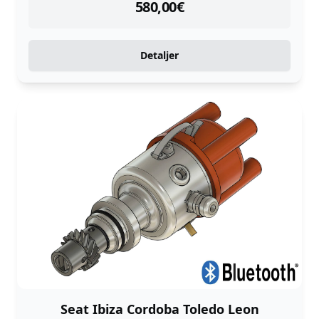
instock
580,00
€
Detaljer
Seat Ibiza Cordoba Toledo Leon