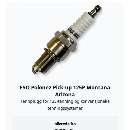
FSO Polonez Pick-up 125P Montana
Arizona
Tennplugg for 123\tenning og konvensjonelle
tenningssystemer
instock
allerede fra