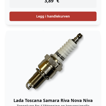
3,89
€
Legg i handlekurven
Lada Toscana Samara Riva Nova Niva
Tennplugg for 123\tenning og konvensjonelle