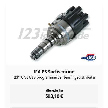
IFA P3 Sachsenring
123\TUNE USB programmerbar tenningsdistributør
instock
allerede fra
593,10
€