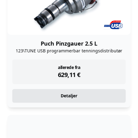
Puch Pinzgauer 2.5 L
123\TUNE USB programmerbar tenningsdistributør
instock
allerede fra
629,11
€
Detaljer