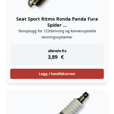
Seat Sport Ritmo Ronda Panda Fura
Spider ...
Tennplugg for 123\tenning og konvensjonelle
tenningssystemer
instock
allerede fra
3,89
€
Legg i handlekurven