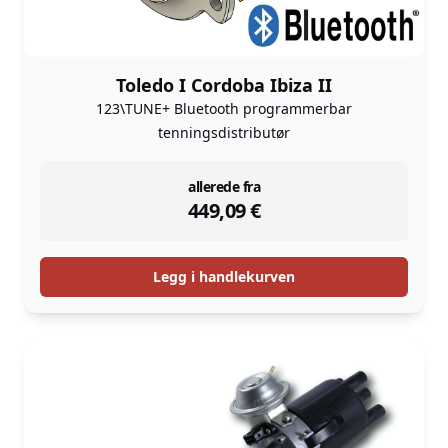
Toledo I Cordoba Ibiza II
123\TUNE+ Bluetooth programmerbar
tenningsdistributør
instock
allerede fra
449,09
€
Legg i handlekurven