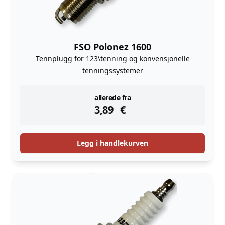
FSO Polonez 1600
Tennplugg for 123\tenning og konvensjonelle
tenningssystemer
instock
allerede fra
3,89
€
Legg i handlekurven