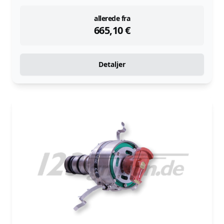
instock
allerede fra
665,10
€
Detaljer