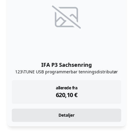
IFA P3 Sachsenring
123\TUNE USB programmerbar tenningsdistributør
instock
allerede fra
620,10
€
Detaljer