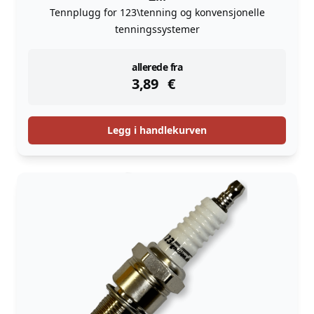
Tennplugg for 123\tenning og konvensjonelle
tenningssystemer
instock
allerede fra
3,89
€
Legg i handlekurven