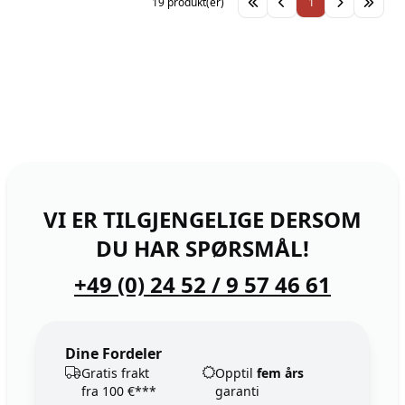
19 produkt(er)
1
VI ER TILGJENGELIGE DERSOM
DU HAR SPØRSMÅL!
+49 (0) 24 52 / 9 57 46 61
Dine Fordeler
Gratis frakt
Opptil
fem års
fra 100 €***
garanti