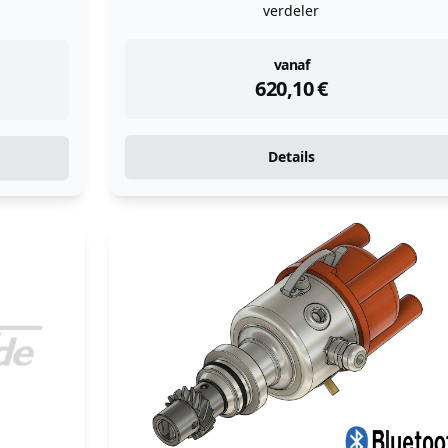
verdeler
instock
vanaf
620,10
€
Details