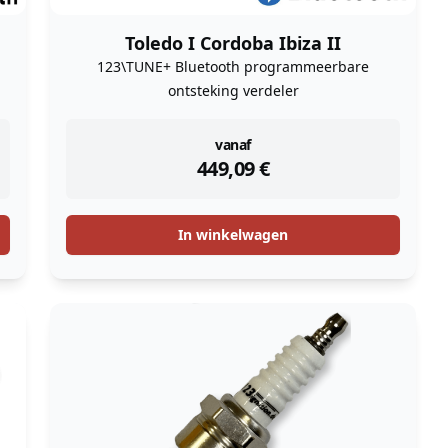
Toledo I Cordoba Ibiza II
123\TUNE+ Bluetooth programmeerbare
ontsteking verdeler
instock
vanaf
449,09
€
In winkelwagen