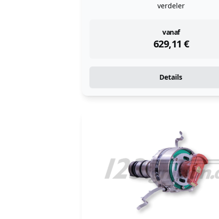
verdeler
instock
vanaf
629,11
€
Details