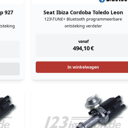
p 927
Seat Ibiza Cordoba Toledo Leon
123\TUNE+ Bluetooth programmeerbare
steking
ontsteking verdeler
instock
vanaf
494,10
€
In winkelwagen