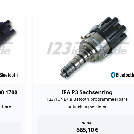
00 1700
IFA P3 Sachsenring
123\TUNE+ Bluetooth programmeerbare
rbare
ontsteking verdeler
instock
vanaf
665,10
€