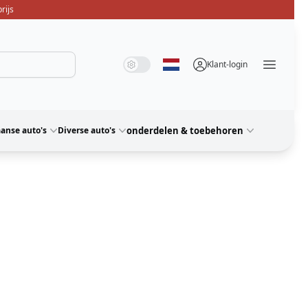
rijs
Systeemmodus
Donkere modus
Lichte modus
Klant-login
Selecteer taal
Menü ö
anse auto's
Diverse auto's
onderdelen & toebehoren