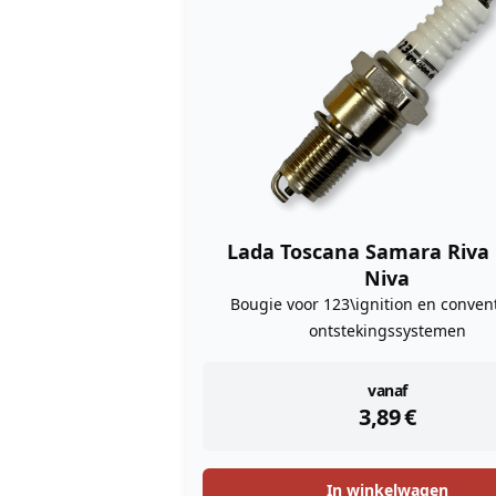
Lada Toscana Samara Riva
Niva
Bougie voor 123\ignition en conven
ontstekingssystemen
instock
vanaf
3,89
€
In winkelwagen