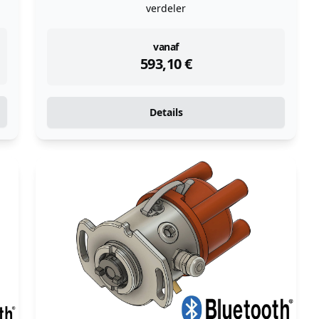
verdeler
instock
vanaf
593,10
€
Details