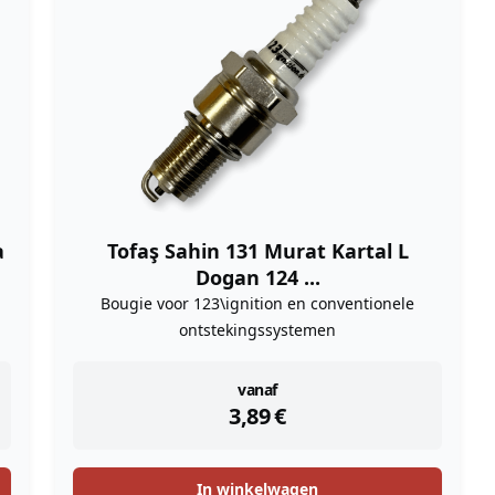
a
Tofaş Sahin 131 Murat Kartal L
Dogan 124 ...
Bougie voor 123\ignition en conventionele
ontstekingssystemen
instock
vanaf
3,89
€
In winkelwagen