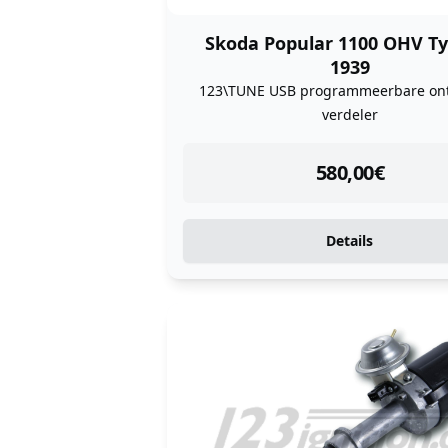
Skoda Popular 1100 OHV Ty
1939
123\TUNE USB programmeerbare ont
verdeler
instock
580,00
€
Details