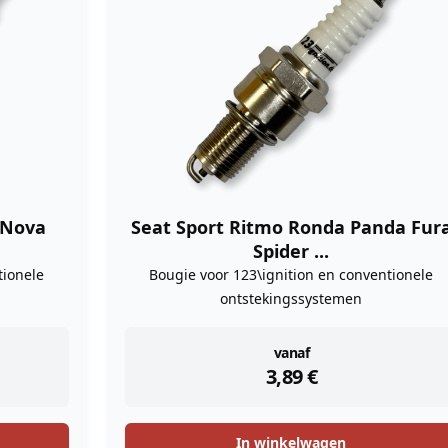
 Nova
Seat Sport Ritmo Ronda Panda Fur
Spider ...
tionele
Bougie voor 123\ignition en conventionele
ontstekingssystemen
instock
vanaf
3,89
€
In winkelwagen