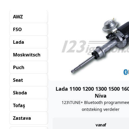
AWZ
FSO
Lada
Moskwitsch
Puch
Seat
Lada 1100 1200 1300 1500 16
Skoda
Niva
123\TUNE+ Bluetooth programmee
Tofaş
ontsteking verdeler
Zastava
instock
vanaf