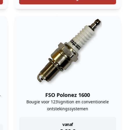
4
FSO Polonez 1600
Bougie voor 123\ignition en conventionele
ontstekingssystemen
instock
vanaf