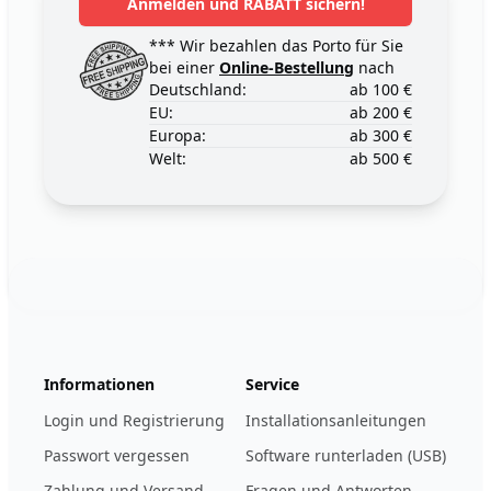
Anmelden und RABATT sichern!
*** Wir bezahlen das Porto für Sie
bei einer
Online-Bestellung
nach
Deutschland:
ab 100 €
EU:
ab 200 €
Europa:
ab 300 €
Welt:
ab 500 €
Footer
123ignition.de
Informationen
Service
Login und Registrierung
Installationsanleitungen
Passwort vergessen
Software runterladen (USB)
Zahlung und Versand
Fragen und Antworten