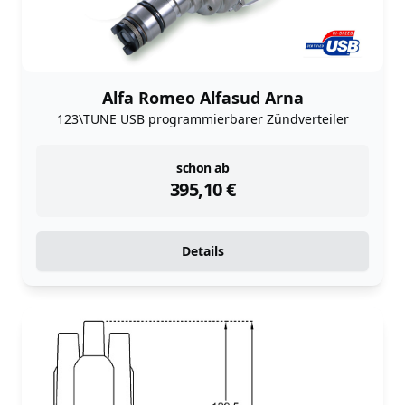
Alfa Romeo Alfasud Arna
123\TUNE USB programmierbarer Zündverteiler
instock
schon ab
395,10
€
Details