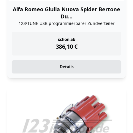
Alfa Romeo Giulia Nuova Spider Bertone
Du...
123\TUNE USB programmierbarer Zündverteiler
instock
schon ab
386,10
€
Details