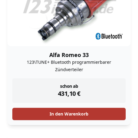
Alfa Romeo 33
123\TUNE+ Bluetooth programmierbarer
Zündverteiler
instock
schon ab
431,10
€
In den Warenkorb