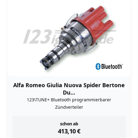
Alfa Romeo Giulia Nuova Spider Bertone
Du...
123\TUNE+ Bluetooth programmierbarer
Zündverteiler
instock
schon ab
413,10
€