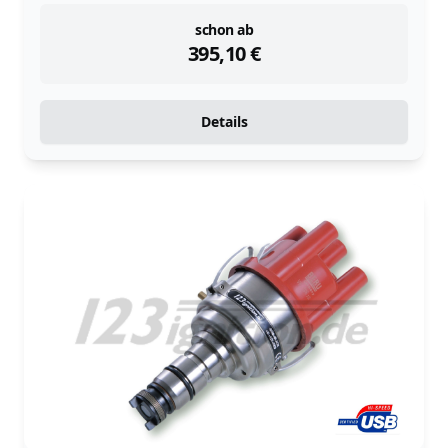
instock
schon ab
395,10
€
Details