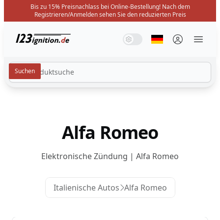
Bis zu 15% Preisnachlass bei Online-Bestellung! Nach dem
Registrieren/Anmelden sehen Sie den reduzierten Preis
123ignition.de
Systemmodus
Dunkelmodus
Lichtmodus
Sprache auswäh
Menü 
Alfa Romeo
Elektronische Zündung | Alfa Romeo
Italienische Autos
Alfa Romeo