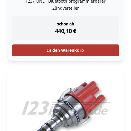
123\TUNE+ Bluetooth programmierbarer
Zündverteiler
instock
schon ab
440,10
€
In den Warenkorb