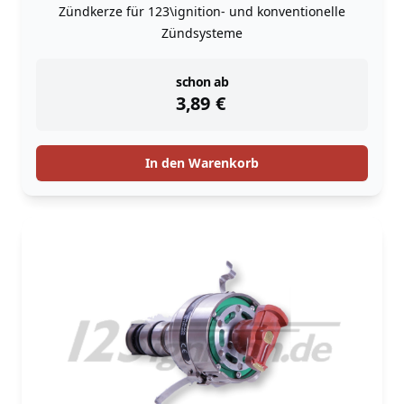
Zündkerze für 123\ignition- und konventionelle
Zündsysteme
instock
schon ab
3,89
€
In den Warenkorb