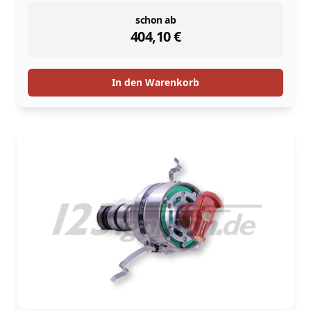
instock
schon ab
404,10
€
In den Warenkorb