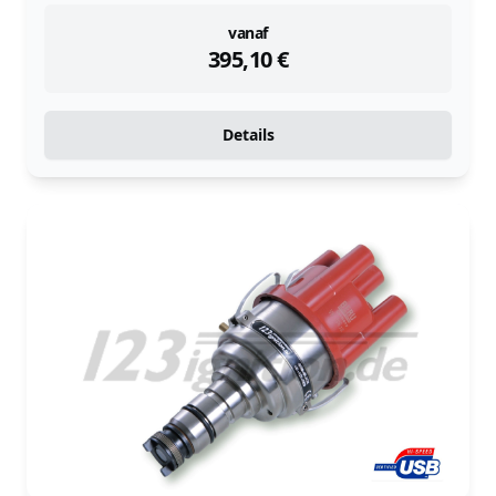
instock
vanaf
395,10
€
Details