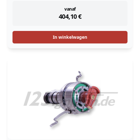
instock
vanaf
404,10
€
In winkelwagen