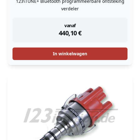
123\TUNE+ Bluetooth programmeerbare ontsteking
verdeler
instock
vanaf
440,10
€
In winkelwagen