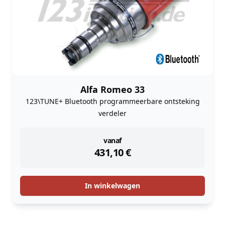
Alfa Romeo 33
123\TUNE+ Bluetooth programmeerbare ontsteking
verdeler
instock
vanaf
431,10
€
In winkelwagen