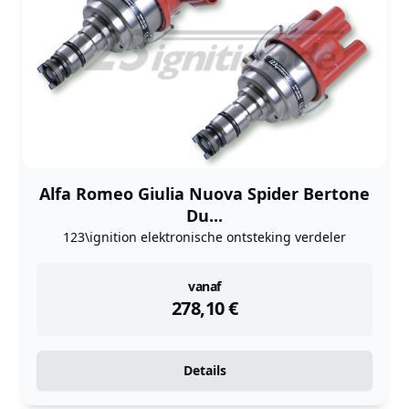
Alfa Romeo Giulia Nuova Spider Bertone
Du...
123\ignition elektronische ontsteking verdeler
instock
vanaf
278,10
€
Details