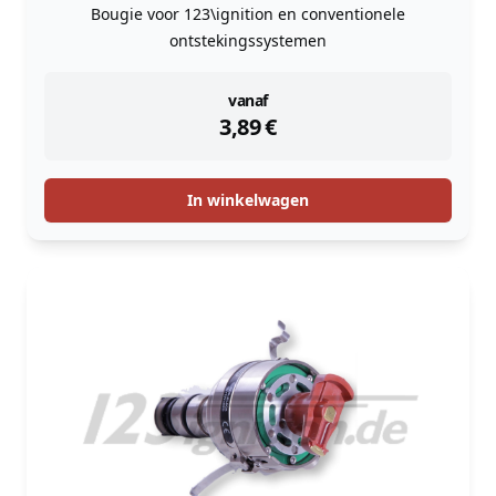
Bougie voor 123\ignition en conventionele
ontstekingssystemen
instock
vanaf
3,89
€
In winkelwagen