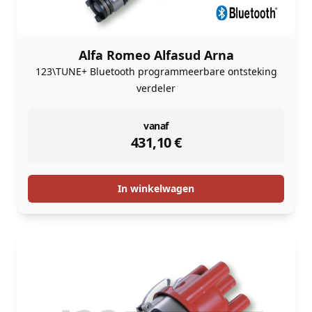
Alfa Romeo Alfasud Arna
123\TUNE+ Bluetooth programmeerbare ontsteking
verdeler
instock
vanaf
431,10
€
In winkelwagen