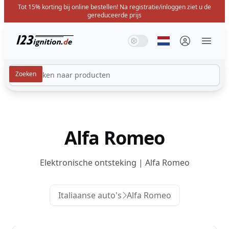
Tot 15% korting bij online bestellen! Na registratie/inloggen ziet u de
gereduceerde prijs
123ignition.de
Systeemmodus
Donkere modus
Lichte modus
Selecteer taal
Menü 
Alfa Romeo
Elektronische ontsteking | Alfa Romeo
Italiaanse auto's
Alfa Romeo