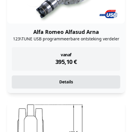
Alfa Romeo Alfasud Arna
123\TUNE USB programmeerbare ontsteking verdeler
instock
vanaf
395,10
€
Details