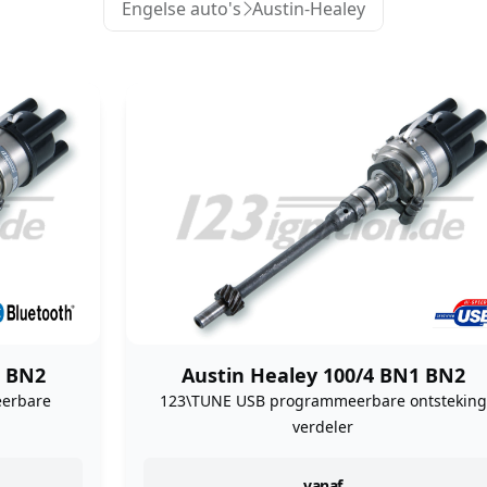
Engelse auto's
Austin-Healey
1 BN2
Austin Healey 100/4 BN1 BN2
eerbare
123\TUNE USB programmeerbare ontsteking
verdeler
vanaf