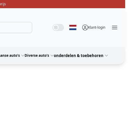
rijs
Systeemmodus
Donkere modus
Lichte modus
Klant-login
Selecteer taal
Menü ö
anse auto's
Diverse auto's
onderdelen & toebehoren