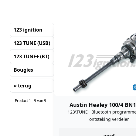
123 ignition
123 TUNE (USB)
123 TUNE+ (BT)
Bougies
« terug
Sorteren
Product 1 - 9 van 9
Austin Healey 100/4 BN
123\TUNE+ Bluetooth programm
ontsteking verdeler
vanaf