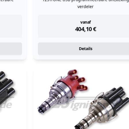
verdeler
instock
vanaf
404,10
€
Details