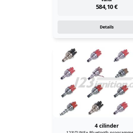
instock
584,10
€
Details
4 cilinder
123\TUNE+ Bluetooth programm