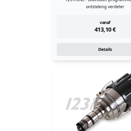
ontsteking verdeler
instock
vanaf
413,10
€
Details