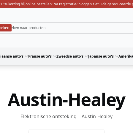
 15% korting bij online bestellen! Na registratie/inloggen ziet u de gereduceerde p
liaanse auto's
Franse auto's
Zweedse auto's
Japanse auto's
Amerika
Austin-Healey
Elektronische ontsteking | Austin-Healey