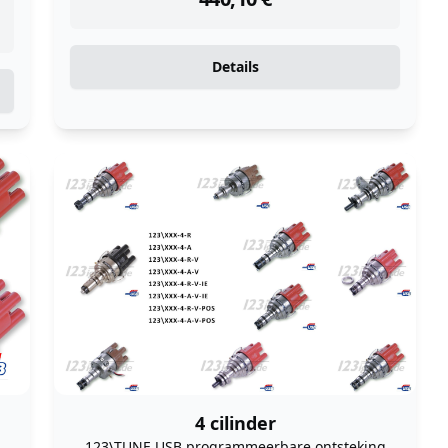
Details
4 cilinder
123\TUNE USB programmeerbare ontsteking