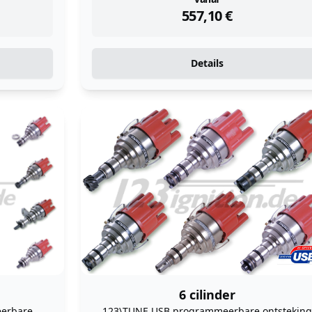
instock
557,10
€
Details
6 cilinder
eerbare
123\TUNE USB programmeerbare ontsteking