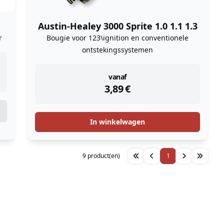
Austin-Healey 3000 Sprite 1.0 1.1 1.3
r
Bougie voor 123\ignition en conventionele
ontstekingssystemen
instock
vanaf
3,89
€
In winkelwagen
9 product(en)
1