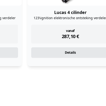
Lucas 4 cilinder
g verdeler
123\ignition elektronische ontsteking verdele
instock
vanaf
287,10
€
Details