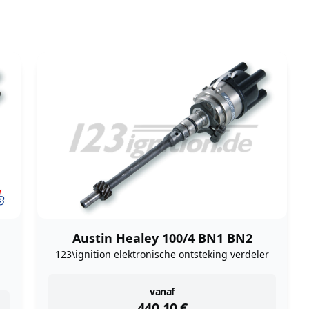
Austin Healey 100/4 BN1 BN2
123\ignition elektronische ontsteking verdeler
instock
vanaf
440,10
€