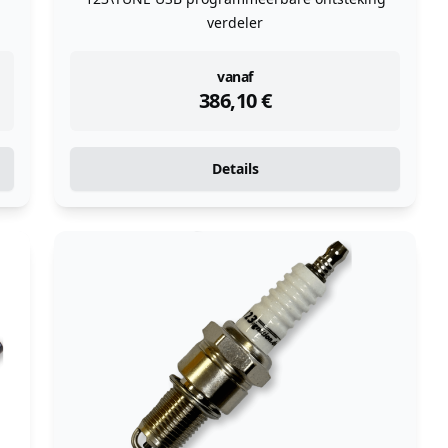
verdeler
instock
vanaf
386,10
€
Details