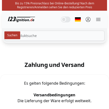
Bis zu 15% Preisnachlass bei Online-Bestellung! Nach dem
Registrieren/Anmelden sehen Sie den reduzierten Preis
123ignition.de
Systemmodus
Dunkelmodus
Lichtmodus
Sprache auswäh
Menü 
Zahlung und Versand
Es gelten folgende Bedingungen:
Versandbedingungen
Die Lieferung der Ware erfolgt weltweit.