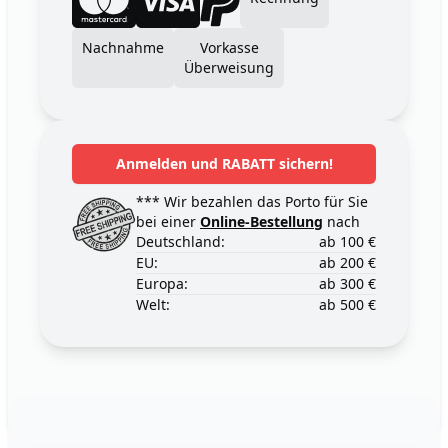
Nachnahme
Vorkasse
Überweisung
Anmelden und RABATT sichern!
*** Wir bezahlen das Porto für Sie
bei einer
Online-Bestellung
nach
Deutschland:
ab 100 €
EU:
ab 200 €
Europa:
ab 300 €
Welt:
ab 500 €
Footer
123ignition.de