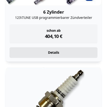
6 Zylinder
123\TUNE USB programmierbarer Zündverteiler
instock
schon ab
404,10
€
Details