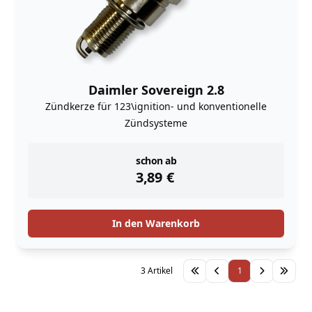
Daimler Sovereign 2.8
Zündkerze für 123\ignition- und konventionelle
Zündsysteme
instock
schon ab
3,89
€
In den Warenkorb
3 Artikel
1