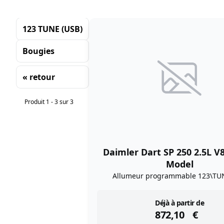
123 TUNE (USB)
Bougies
« retour
Tri
Produit 1 - 3 sur 3
Daimler Dart SP 250 2.5L V
Model
Allumeur programmable 123\TU
instock
Déjà à partir de
872,10
€