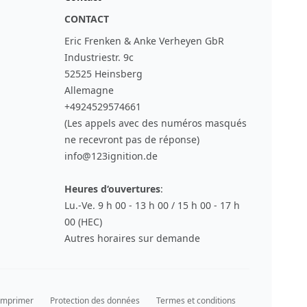
CONTACT
Eric Frenken & Anke Verheyen GbR
Industriestr. 9c
52525 Heinsberg
Allemagne
+4924529574661
(Les appels avec des numéros masqués
ne recevront pas de réponse)
info@123ignition.de
Heures d‘ouvertures
:
Lu.-Ve. 9 h 00 - 13 h 00 / 15 h 00 - 17 h
00 (HEC)
Autres horaires sur demande
Imprimer
Protection des données
Termes et conditions