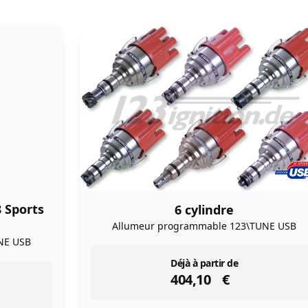
8 Sports
6 cylindre
Allumeur programmable 123\TUNE USB
NE USB
instock
Déjà à partir de
404,10
€