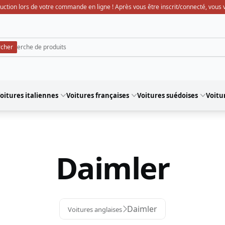
uction lors de votre commande en ligne ! Après vous être inscrit/connecté, vous ve
oitures italiennes
Voitures françaises
Voitures suédoises
Voitu
Daimler
Daimler
Voitures anglaises