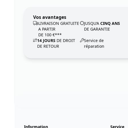
Vos avantages
LIVRAISON GRATUITE
JUSQU‘A
CINQ ANS
A PARTIR
DE GARANTIE
DE 100 €***
14 JOURS
DE DROIT
Service de
DE RETOUR
réparation
Footer
123ignition.de
Information
Service