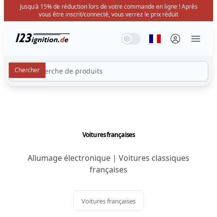
Jusqu'à 15% de réduction lors de votre commande en ligne ! Après
vous être inscrit/connecté, vous verrez le prix réduit
123ignition.de
Mode système
Mode sombre
Mode lumière
Sélectionner la 
Menü 
Voitures françaises
Allumage électronique | Voitures classiques
françaises
Voitures françaises