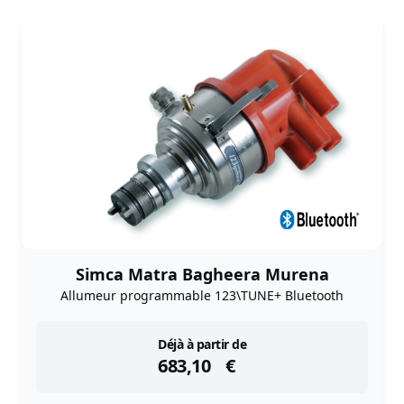
Simca Matra Bagheera Murena
Allumeur programmable 123\TUNE+ Bluetooth
instock
Déjà à partir de
683,10
€