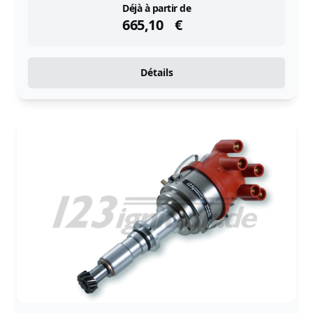
instock
Déjà à partir de
665,10
€
Détails