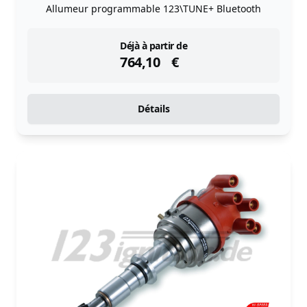
Allumeur programmable 123\TUNE+ Bluetooth
instock
Déjà à partir de
764,10
€
Détails