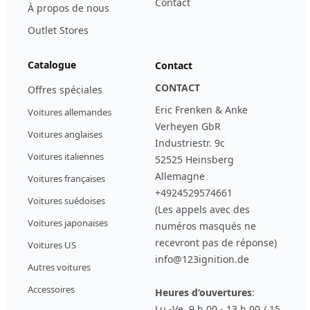
Contact
À propos de nous
Outlet Stores
Catalogue
Contact
CONTACT
Offres spéciales
Eric Frenken & Anke
Voitures allemandes
Verheyen GbR
Voitures anglaises
Industriestr. 9c
Voitures italiennes
52525 Heinsberg
Allemagne
Voitures françaises
+4924529574661
Voitures suédoises
(Les appels avec des
Voitures japonaises
numéros masqués ne
recevront pas de réponse)
Voitures US
info@123ignition.de
Autres voitures
Accessoires
Heures d‘ouvertures
:
Lu.-Ve. 9 h 00 - 13 h 00 / 15