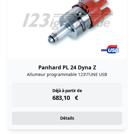
Panhard PL 24 Dyna Z
Allumeur programmable 123\TUNE USB
instock
Déjà à partir de
683,10
€
Détails