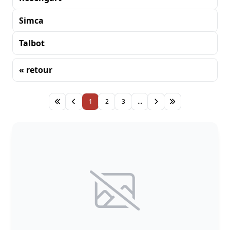
Simca
Talbot
« retour
Tri
1
2
3
...