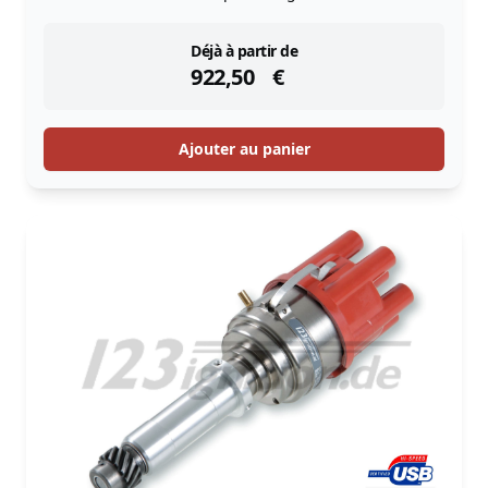
instock
Déjà à partir de
922,50
€
Ajouter au panier