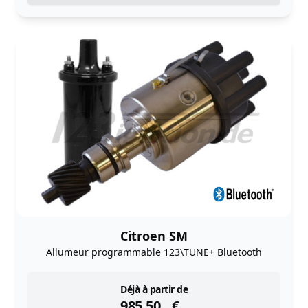
Citroen SM
Allumeur programmable 123\TUNE+ Bluetooth
instock
Déjà à partir de
985,50
€