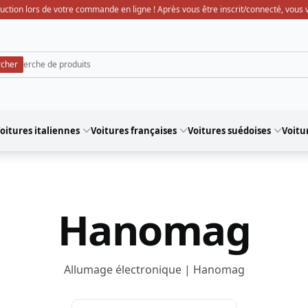
uction lors de votre commande en ligne ! Après vous être inscrit/connecté, vous ve
oitures italiennes
Voitures françaises
Voitures suédoises
Voitu
Hanomag
Allumage électronique | Hanomag