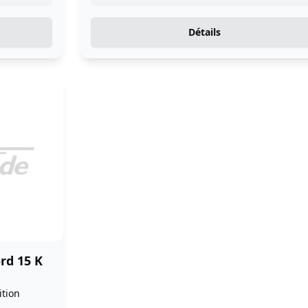
Détails
rd 15 K
ition