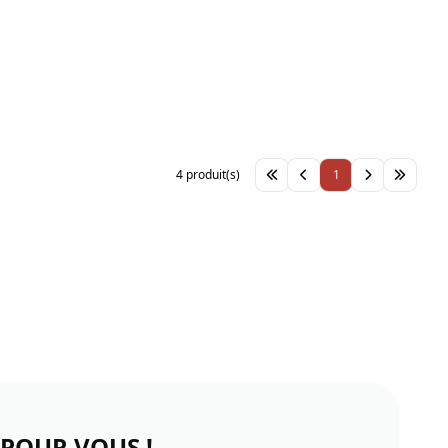
4 produit(s)
1
 POUR VOUS !