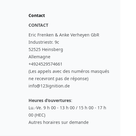
Contact
CONTACT
Eric Frenken & Anke Verheyen GbR
Industriestr. 9c
52525 Heinsberg
Allemagne
+4924529574661
(Les appels avec des numéros masqués
ne recevront pas de réponse)
info@123ignition.de
Heures d‘ouvertures
:
Lu.-Ve. 9 h 00 - 13 h 00 / 15 h 00 - 17 h
00 (HEC)
Autres horaires sur demande