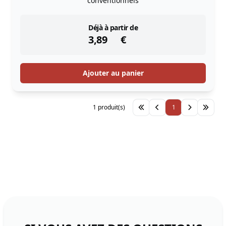
conventionnels
instock
Déjà à partir de
3,89
€
Ajouter au panier
1 produit(s)
1