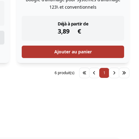
123\ et conventionnels
instock
Déjà à partir de
3,89
€
Ajouter au panier
6 produit(s)
1