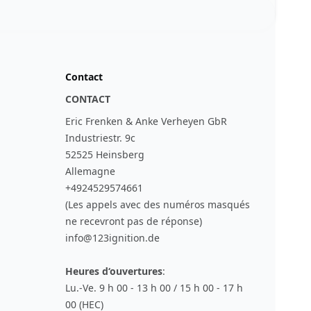
Contact
CONTACT
Eric Frenken & Anke Verheyen GbR
Industriestr. 9c
52525 Heinsberg
Allemagne
+4924529574661
(Les appels avec des numéros masqués
ne recevront pas de réponse)
info@123ignition.de
Heures d‘ouvertures
:
Lu.-Ve. 9 h 00 - 13 h 00 / 15 h 00 - 17 h
00 (HEC)