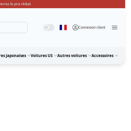
rrez le prix réduit
Mode système
Mode sombre
Mode lumière
Connexion client
Sélectionner la langue
Menü ö
res japonaises
Voitures US
Autres voitures
Accessoires