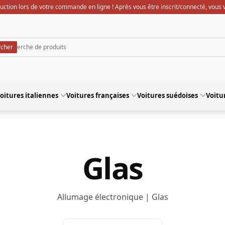
uction lors de votre commande en ligne ! Après vous être inscrit/connecté, vous ve
oitures italiennes
Voitures françaises
Voitures suédoises
Voitu
Glas
Allumage électronique | Glas