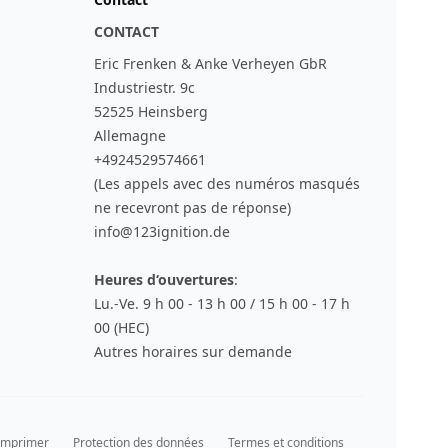
CONTACT
Eric Frenken & Anke Verheyen GbR
Industriestr. 9c
52525 Heinsberg
Allemagne
+4924529574661
(Les appels avec des numéros masqués
ne recevront pas de réponse)
info@123ignition.de
Heures d‘ouvertures
:
Lu.-Ve. 9 h 00 - 13 h 00 / 15 h 00 - 17 h
00 (HEC)
Autres horaires sur demande
Imprimer
Protection des données
Termes et conditions