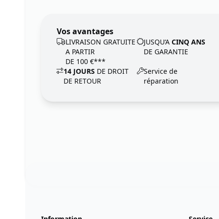
Vos avantages
LIVRAISON GRATUITE
JUSQU‘A
CINQ ANS
A PARTIR
DE GARANTIE
DE 100 €***
14 JOURS
DE DROIT
Service de
DE RETOUR
réparation
Footer
123ignition.de
Information
Service