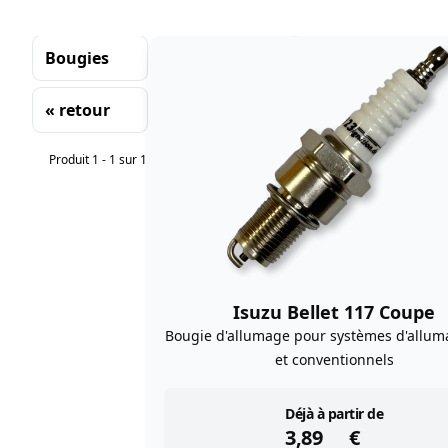
Bougies
« retour
Tri
Produit 1 - 1 sur 1
Isuzu Bellet 117 Coupe
Bougie d'allumage pour systèmes d'allum
et conventionnels
instock
Déjà à partir de
3,89
€