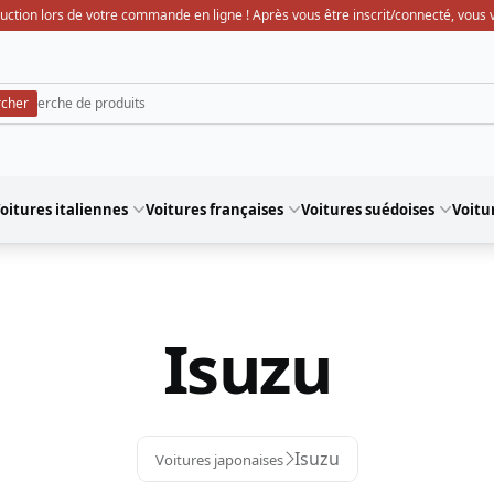
uction lors de votre commande en ligne ! Après vous être inscrit/connecté, vous ve
oitures italiennes
Voitures françaises
Voitures suédoises
Voitu
Isuzu
Isuzu
Voitures japonaises