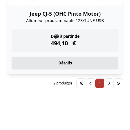
Jeep CJ-5 (OHC Pinto Motor)
Allumeur programmable 123\TUNE USB
instock
Déjà à partir de
494,10
€
Détails
2 produit(s)
1