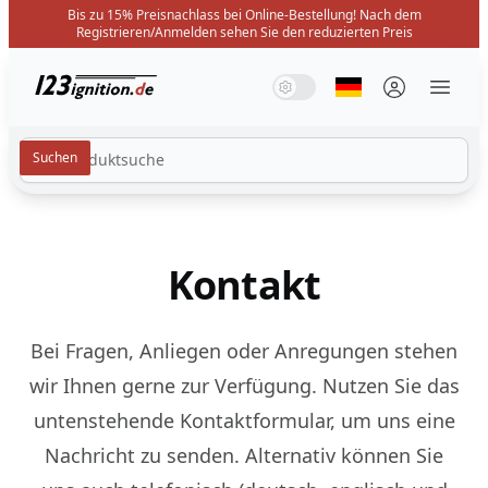
Bis zu 15% Preisnachlass bei Online-Bestellung! Nach dem
Registrieren/Anmelden sehen Sie den reduzierten Preis
123ignition.de
Systemmodus
Dunkelmodus
Lichtmodus
Sprache auswäh
Menü 
Kontakt
Bei Fragen, Anliegen oder Anregungen stehen
wir Ihnen gerne zur Verfügung. Nutzen Sie das
untenstehende Kontaktformular, um uns eine
Nachricht zu senden. Alternativ können Sie