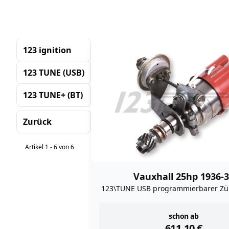
123 ignition
123 TUNE (USB)
123 TUNE+ (BT)
Zurück
Sortierung
Artikel 1 - 6 von 6
Vauxhall 25hp 1936-
123\TUNE USB programmierbarer Zün
instock
schon ab
611,10
€