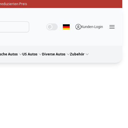
reduzierten Preis
Systemmodus
Dunkelmodus
Lichtmodus
Kunden-Login
Sprache auswählen
Menü ö
sche Autos
US Autos
Diverse Autos
Zubehör