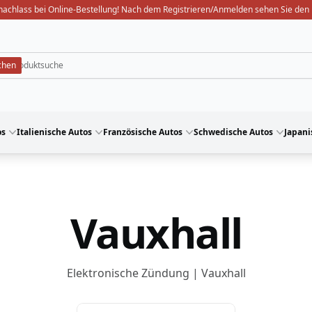
nachlass bei Online-Bestellung! Nach dem Registrieren/Anmelden sehen Sie den 
os
Italienische Autos
Französische Autos
Schwedische Autos
Japani
Vauxhall
Elektronische Zündung | Vauxhall