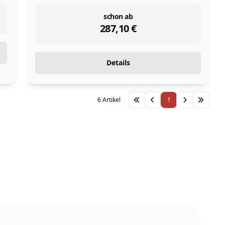
instock
schon ab
287,10
€
Details
6 Artikel
1