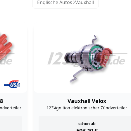
Englische Autos
Vauxhall
38
Vauxhall Velox
dverteiler
123\ignition elektronischer Zündverteiler
instock
schon ab
503,10
€