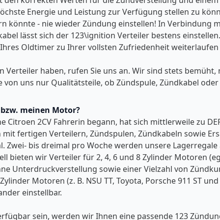
mit den korrekten Werten für die Zündverstellung und eine
hste Energie und Leistung zur Verfügung stellen zu können
 könnte - nie wieder Zündung einstellen! In Verbindung mi
lässt sich der 123\ignition Verteiler bestens einstellen. 
hres Oldtimer zu Ihrer vollsten Zufriedenheit weiterlaufen
on Verteiler haben, rufen Sie uns an. Wir sind stets bemüht
e von uns nur Qualitätsteile, ob Zündspule, Zündkabel oder
o bzw. meinen Motor?
ene Citroen 2CV Fahrerin begann, hat sich mittlerweile zu D
 mit fertigen Verteilern, Zündspulen, Zündkabeln sowie Ers
al. Zwei- bis dreimal pro Woche werden unsere Lagerregale 
ll bieten wir Verteiler für 2, 4, 6 und 8 Zylinder Motoren (
 Unterdruckverstellung sowie einer Vielzahl von Zündkurv
 Zylinder Motoren (z. B. NSU TT, Toyota, Porsche 911 ST un
nder einstellbar.
r verfügbar sein, werden wir Ihnen eine passende 123 Zünd