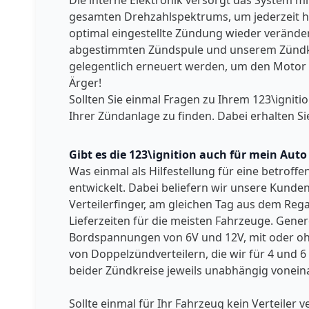
Die interne Elektronik versorgt das System 
gesamten Drehzahlspektrums, um jederzeit höc
optimal eingestellte Zündung wieder verändern
abgestimmten Zündspule und unserem Zündkabel 
gelegentlich erneuert werden, um den Motor I
Ärger!
Sollten Sie einmal Fragen zu Ihrem 123\igniti
Ihrer Zündanlage zu finden. Dabei erhalten Si
Gibt es die 123\ignition auch für mein Aut
Was einmal als Hilfestellung für eine betroff
entwickelt. Dabei beliefern wir unsere Kunden
Verteilerfinger, am gleichen Tag aus dem Reg
Lieferzeiten für die meisten Fahrzeuge. Genere
Bordspannungen von 6V und 12V, mit oder ohne
von Doppelzündverteilern, die wir für 4 und 6
beider Zündkreise jeweils unabhängig voneina
Sollte einmal für Ihr Fahrzeug kein Verteile