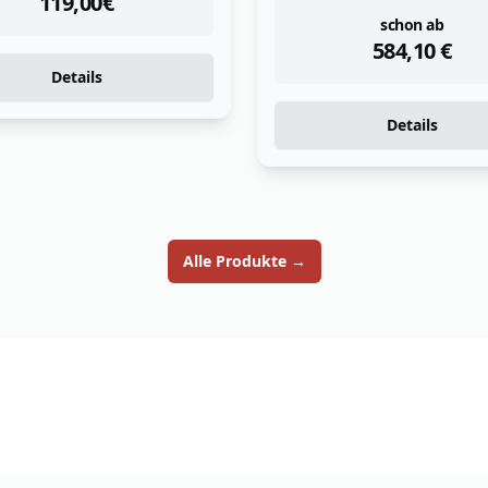
instock
schon ab
584,10
€
In den Warenkorb
Details
Alle Produkte
→