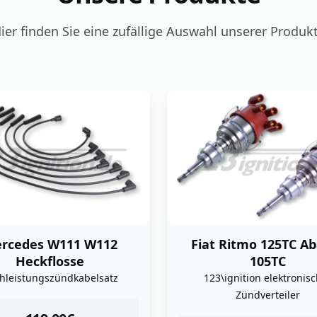
ier finden Sie eine zufällige Auswahl unserer Produk
 Ritmo 125TC Abarth
Triumph TR6 TR5 
105TC
NGK Zündkerze
\ignition elektronischer
Zündverteiler
instock
schon ab
3,74
€