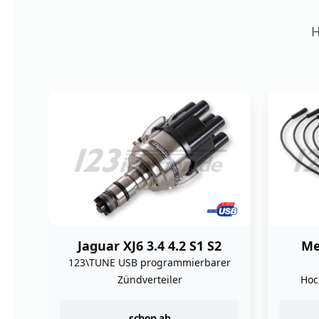
H
2
Mercedes W111 W112
Fiat
Heckflosse
rer
Hochleistungszündkabelsatz
123