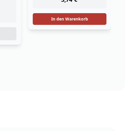
instock
701,10
€
Details