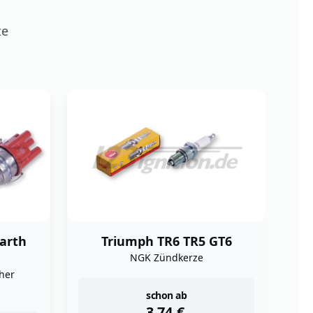
te
GT6
Triumph TR7
123\TUNE USB programmierbarer
Zündverteiler
schon ab