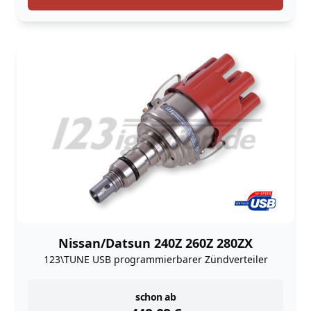
Nissan/Datsun 240Z 260Z 280ZX
123\TUNE USB programmierbarer Zündverteiler
instock
schon ab