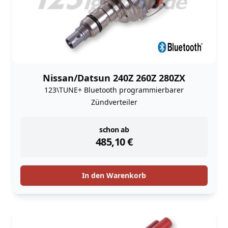
Nissan/Datsun 240Z 260Z 280ZX
123\TUNE+ Bluetooth programmierbarer
Zündverteiler
instock
schon ab
485,10
€
In den Warenkorb