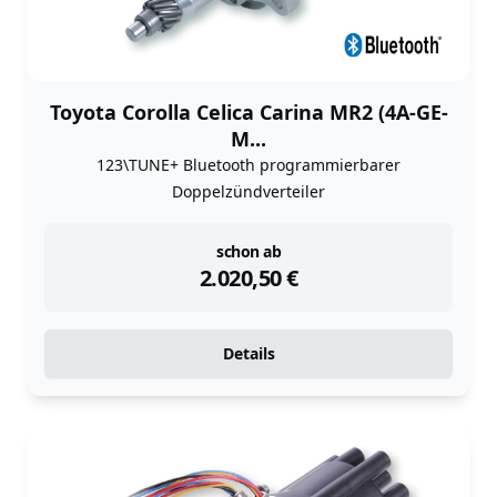
Toyota Corolla Celica Carina MR2 (4A-GE-
M...
123\TUNE+ Bluetooth programmierbarer
Doppelzündverteiler
instock
schon ab
2.020,50
€
Details