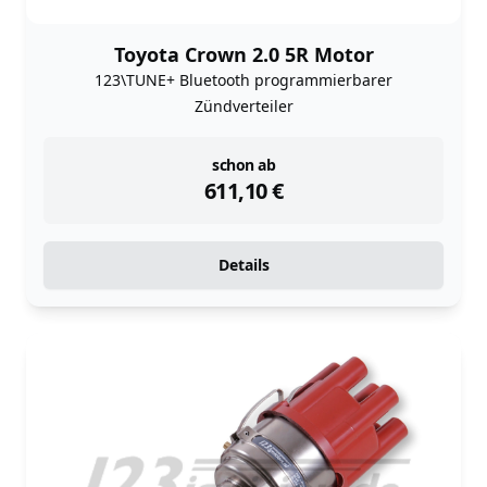
Toyota Crown 2.0 5R Motor
123\TUNE+ Bluetooth programmierbarer
Zündverteiler
instock
schon ab
611,10
€
Details