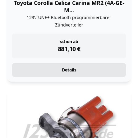
Toyota Corolla Celica Carina MR2 (4A-GE-
M...
123\TUNE+ Bluetooth programmierbarer
Zündverteiler
instock
schon ab
881,10
€
Details