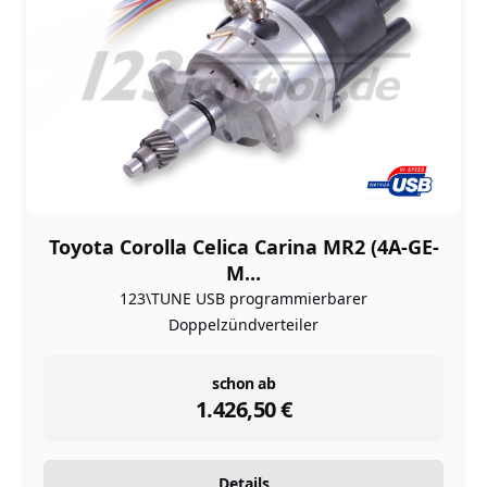
Toyota Corolla Celica Carina MR2 (4A-GE-
M...
123\TUNE USB programmierbarer
Doppelzündverteiler
instock
schon ab
1.426,50
€
Details