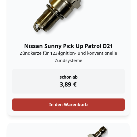
Nissan Sunny Pick Up Patrol D21
Zündkerze für 123\ignition- und konventionelle
Zündsysteme
instock
schon ab
3,89
€
In den Warenkorb