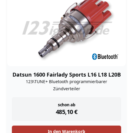
Datsun 1600 Fairlady Sports L16 L18 L20B
123\TUNE+ Bluetooth programmierbarer
Zündverteiler
instock
schon ab
485,10
€
In den Warenkorb