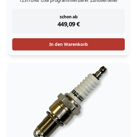
123\TUNE USB programmierbarer Zündverteiler
instock
schon ab
449,09
€
In den Warenkorb