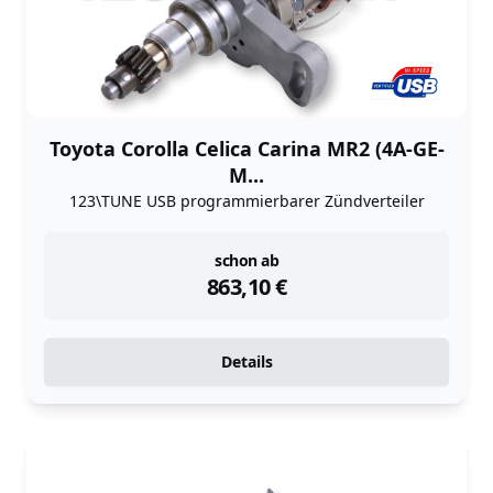
Toyota Corolla Celica Carina MR2 (4A-GE-
M...
123\TUNE USB programmierbarer Zündverteiler
instock
schon ab
863,10
€
Details