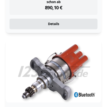
instock
schon ab
890,10
€
Details