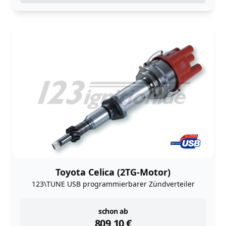
Toyota Celica (2TG-Motor)
123\TUNE USB programmierbarer Zündverteiler
instock
schon ab
809,10
€