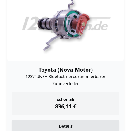
Toyota (Nova-Motor)
123\TUNE+ Bluetooth programmierbarer
Zündverteiler
instock
schon ab
836,11
€
Details