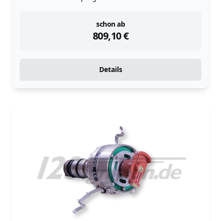
instock
schon ab
809,10
€
Details