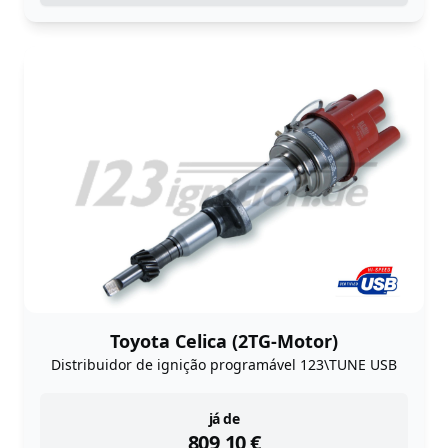
Toyota Celica (2TG-Motor)
Distribuidor de ignição programável 123\TUNE USB
instock
já de
809,10
€