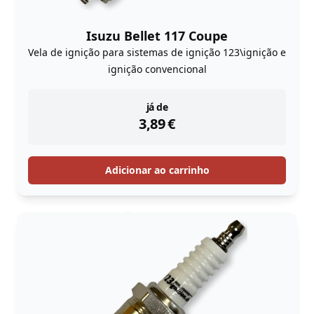
Isuzu Bellet 117 Coupe
Vela de ignição para sistemas de ignição 123\ignição e
ignição convencional
instock
já de
3,89
€
Adicionar ao carrinho