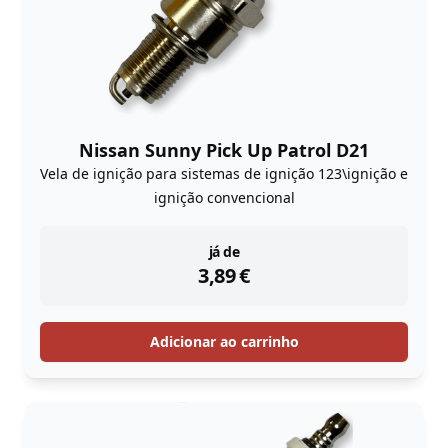
Nissan Sunny Pick Up Patrol D21
Vela de ignição para sistemas de ignição 123\ignição e
ignição convencional
instock
já de
3,89
€
Adicionar ao carrinho