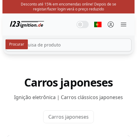
Desconto até 15% em encomendas online! Depois de se
registar/fazer login verá o preço reduzido
123ignition.de
Modo de sistema
Modo escuro
Modo claro
Selecione o idio
Menü 
Carros japoneses
Ignição eletrônica | Carros clássicos japoneses
Carros japoneses