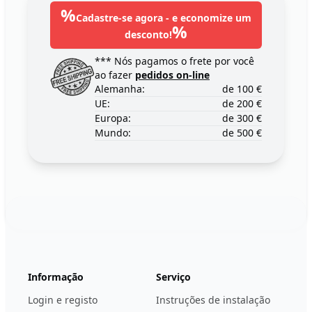
%
Cadastre-se agora - e economize um
%
desconto!
*** Nós pagamos o frete por você
ao fazer
pedidos on-line
Alemanha:
de 100 €
UE:
de 200 €
Europa:
de 300 €
Mundo:
de 500 €
Footer
123ignition.de
Informação
Serviço
Login e registo
Instruções de instalação