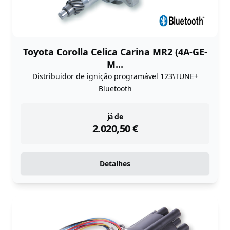
Toyota Corolla Celica Carina MR2 (4A-GE-
M...
Distribuidor de ignição programável 123\TUNE+
Bluetooth
instock
já de
2.020,50
€
Detalhes