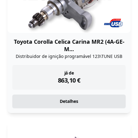
Toyota Corolla Celica Carina MR2 (4A-GE-
M...
Distribuidor de ignição programável 123\TUNE USB
instock
já de
863,10
€
Detalhes