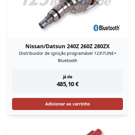
Nissan/Datsun 240Z 260Z 280ZX
Distribuidor de ignição programável 123\TUNE+
Bluetooth
instock
já de
485,10
€
Adicionar ao carrinho