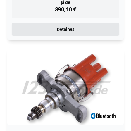
instock
já de
890,10
€
Detalhes