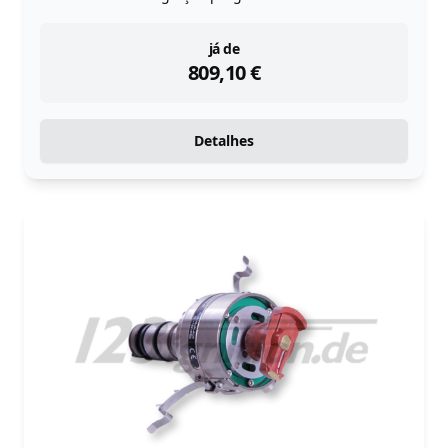
instock
já de
809,10
€
Detalhes