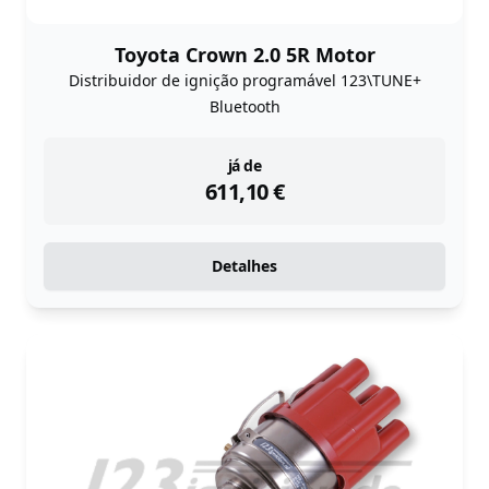
Toyota Crown 2.0 5R Motor
Distribuidor de ignição programável 123\TUNE+
Bluetooth
instock
já de
611,10
€
Detalhes