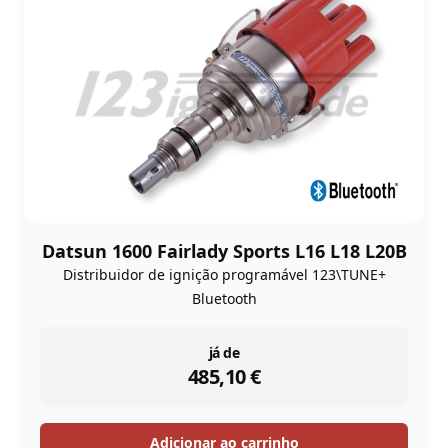
Datsun 1600 Fairlady Sports L16 L18 L20B
Distribuidor de ignição programável 123\TUNE+
Bluetooth
instock
já de
485,10
€
Adicionar ao carrinho