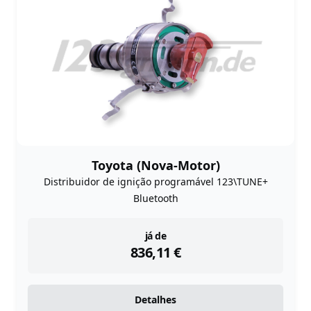
Toyota (Nova-Motor)
Distribuidor de ignição programável 123\TUNE+
Bluetooth
instock
já de
836,11
€
Detalhes