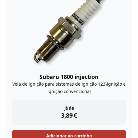
Subaru 1800 injection
Vela de ignição para sistemas de ignição 123\ignição e
ignição convencional
instock
já de
3,89
€
Adicionar ao carrinho