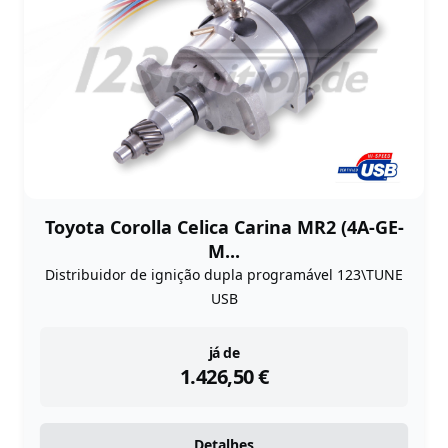
Toyota Corolla Celica Carina MR2 (4A-GE-
M...
Distribuidor de ignição dupla programável 123\TUNE
USB
instock
já de
1.426,50
€
Detalhes