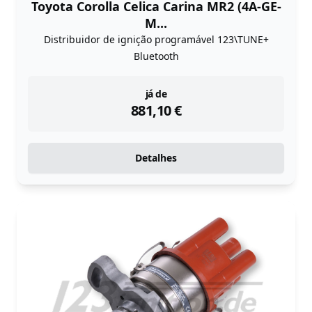
Toyota Corolla Celica Carina MR2 (4A-GE-
M...
Distribuidor de ignição programável 123\TUNE+
Bluetooth
instock
já de
881,10
€
Detalhes