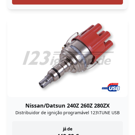
Nissan/Datsun 240Z 260Z 280ZX
Distribuidor de ignição programável 123\TUNE USB
instock
já de