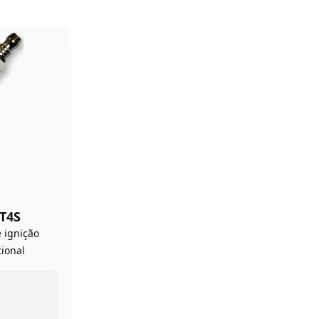
T4S
 ignição
cional