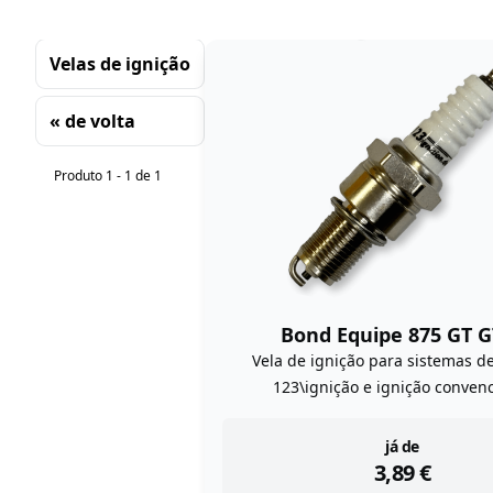
Velas de ignição
« de volta
Classificando
Produto 1 - 1 de 1
Bond Equipe 875 GT G
Vela de ignição para sistemas de
123\ignição e ignição conven
instock
já de
3,89
€