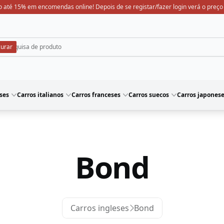
 até 15% em encomendas online! Depois de se registar/fazer login verá o preço
ses
Carros italianos
Carros franceses
Carros suecos
Carros japones
Bond
Carros ingleses
Bond