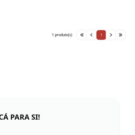
1 produto(s)
1
Á PARA SI!