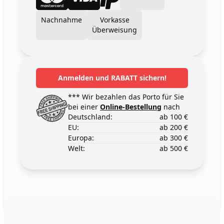
Nachnahme
Vorkasse
Überweisung
Anmelden und RABATT sichern!
*** Wir bezahlen das Porto für Sie
bei einer
Online-Bestellung
nach
Deutschland:
ab 100 €
EU:
ab 200 €
Europa:
ab 300 €
Welt:
ab 500 €
Footer
123ignition.de