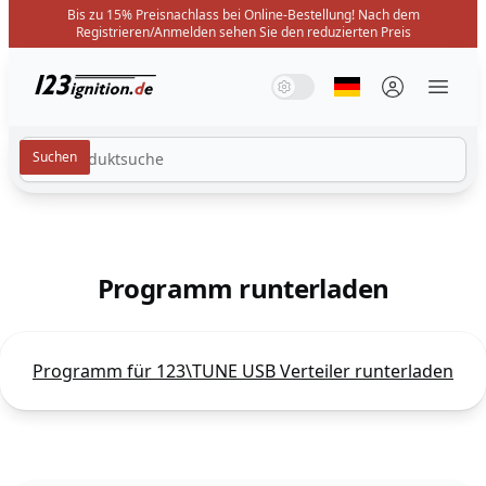
Bis zu 15% Preisnachlass bei Online-Bestellung! Nach dem
Registrieren/Anmelden sehen Sie den reduzierten Preis
123ignition.de
Systemmodus
Dunkelmodus
Lichtmodus
Sprache auswäh
Menü 
Programm runterladen
Programm für 123\TUNE USB Verteiler runterladen